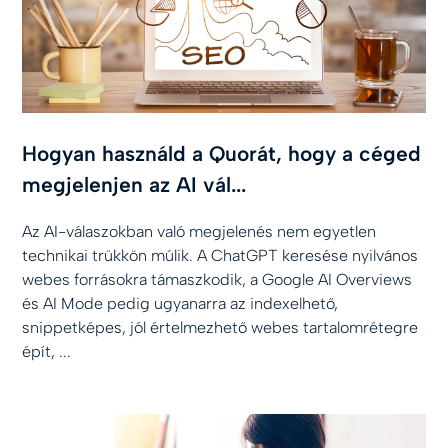
Hogyan használd a Quorát, hogy a céged
megjelenjen az AI vál...
Az AI-válaszokban való megjelenés nem egyetlen
technikai trükkön múlik. A ChatGPT keresése nyilvános
webes forrásokra támaszkodik, a Google AI Overviews
és AI Mode pedig ugyanarra az indexelhető,
snippetképes, jól értelmezhető webes tartalomrétegre
épít, ...