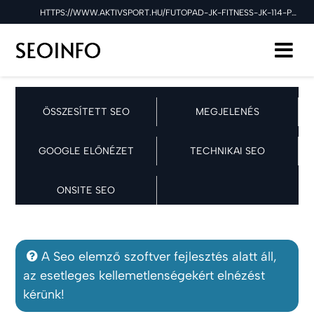
HTTPS://WWW.AKTIVSPORT.HU/FUTOPAD-JK-FITNESS-JK-114-PRO-FITNESS-KARDIO-GEPEK-FUTOPADOK-JK-FITNESS-P1997371 SEO ELLENŐRZÉSE A 202
ÖSSZESÍTETT SEO
MEGJELENÉS
GOOGLE ELŐNÉZET
TECHNIKAI SEO
ONSITE SEO
A Seo elemző szoftver fejlesztés alatt áll,
az esetleges kellemetlenségekért elnézést
kérünk!