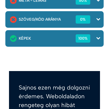
META - LEÍRÁS
50%
SZÖVEG/KÓD ARÁNYA
0%
KÉPEK
100%
Sajnos ezen még dolgozni
érdemes. Weboldaladon
rengeteg olyan hibát