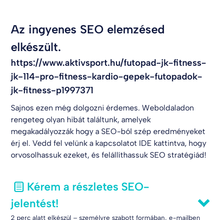
Az ingyenes SEO elemzésed
elkészült.
https://www.aktivsport.hu/futopad-jk-fitness-
jk-114-pro-fitness-kardio-gepek-futopadok-
jk-fitness-p1997371
Sajnos ezen még dolgozni érdemes. Weboldaladon
rengeteg olyan hibát találtunk, amelyek
megakadályozzák hogy a SEO-ból szép eredményeket
érj el. Vedd fel velünk a kapcsolatot
IDE kattintva
, hogy
orvosolhassuk ezeket, és felállíthassuk SEO stratégiád!
Kérem a részletes SEO-
jelentést!
2 perc alatt elkészül – személyre szabott formában, e-mailben