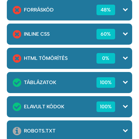
FORRÁSKÓD
48%
INLINE CSS
60%
HTML TÖMÖRÍTÉS
0%
TÁBLÁZATOK
100%
ELAVULT KÓDOK
100%
ROBOTS.TXT