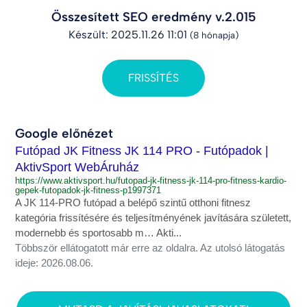
Összesített SEO eredmény v.2.015
Készült: 2025.11.26 11:01
(8 hónapja)
FRISSÍTÉS
Google előnézet
Futópad JK Fitness JK 114 PRO - Futópadok |
AktivSport WebÁruház
https://www.aktivsport.hu/futopad-jk-fitness-jk-114-pro-fitness-kardio-
gepek-futopadok-jk-fitness-p1997371
A JK 114-PRO futópad a belépő szintű otthoni fitnesz
kategória frissítésére és teljesítményének javítására született,
modernebb és sportosabb m… Akti...
Többször ellátogatott már erre az oldalra. Az utolsó látogatás
ideje: 2026.08.06.