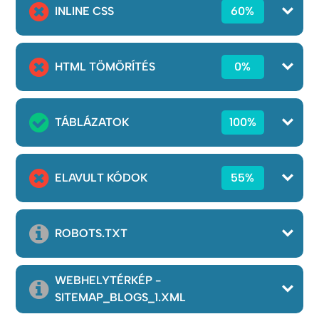
INLINE CSS
60%
HTML TÖMÖRÍTÉS
0%
TÁBLÁZATOK
100%
ELAVULT KÓDOK
55%
ROBOTS.TXT
WEBHELYTÉRKÉP -
SITEMAP_BLOGS_1.XML