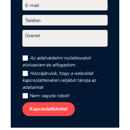
E-mail
Telefon
Üzenet
Az
adatvédelmi nyilatkozat
ot
elolvastam és elfogadom.
Hozzájárulok, hogy a weboldal
kapcsolatfelvétel céljából tárolja az
adataimat
Nem vagyok robot!
Kapcsolatfelvétel