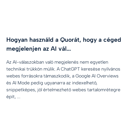
Hogyan használd a Quorát, hogy a céged
megjelenjen az AI vál...
Az AI-válaszokban való megjelenés nem egyetlen
technikai trükkön múlik. A ChatGPT keresése nyilvános
webes forrásokra támaszkodik, a Google AI Overviews
és AI Mode pedig ugyanarra az indexelhető,
snippetképes, jól értelmezhető webes tartalomrétegre
épít, ...