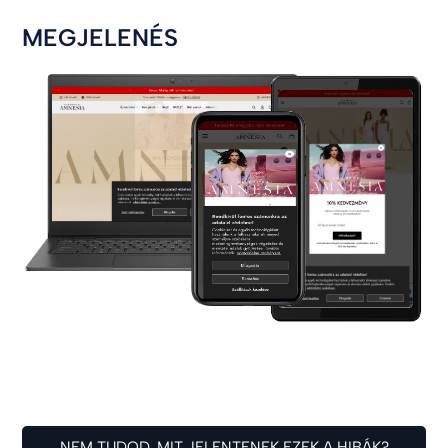
MEGJELENÉS
NEM TUDOD, MIT JELENTENEK EZEK A HIBÁK?