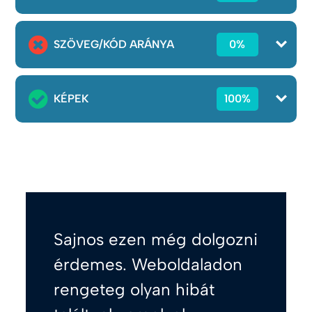
SZÖVEG/KÓD ARÁNYA
0%
KÉPEK
100%
Sajnos ezen még dolgozni
érdemes. Weboldaladon
rengeteg olyan hibát