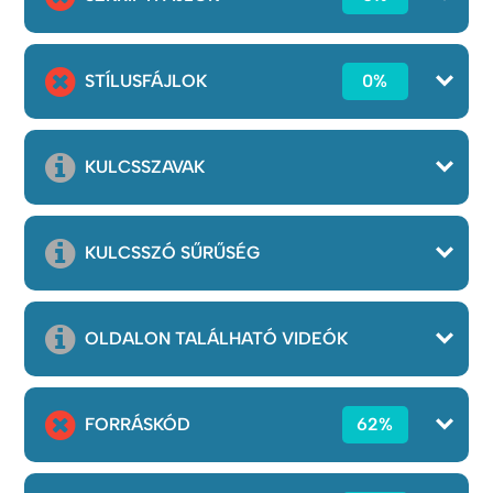
STÍLUSFÁJLOK
0%
KULCSSZAVAK
KULCSSZÓ SŰRŰSÉG
OLDALON TALÁLHATÓ VIDEÓK
FORRÁSKÓD
62%