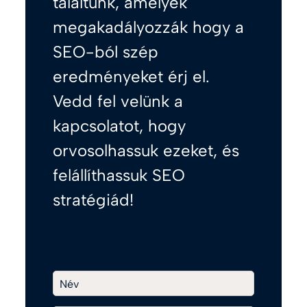
találtunk, amelyek
megakadályozzák hogy a
SEO-ból szép
eredményeket érj el.
Vedd fel velünk a
kapcsolatot, hogy
orvosolhassuk ezeket, és
felállíthassuk SEO
stratégiád!
Név