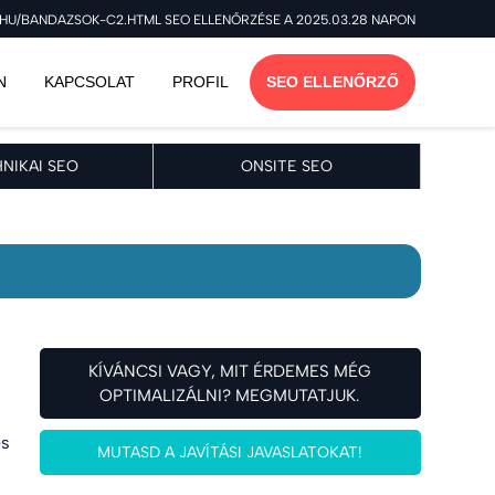
HU/BANDAZSOK-C2.HTML SEO ELLENŐRZÉSE A 2025.03.28 NAPON
N
KAPCSOLAT
PROFIL
SEO ELLENŐRZŐ
NIKAI SEO
ONSITE SEO
KÍVÁNCSI VAGY, MIT ÉRDEMES MÉG
OPTIMALIZÁLNI? MEGMUTATJUK.
es
MUTASD A JAVÍTÁSI JAVASLATOKAT!