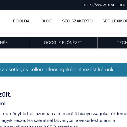
HTTPS://WWW.BENLEEBOX.
FŐOLDAL
BLOG
SEO SZAKÉRTŐ
SEO LEXIKO
NÉS
GOOGLE ELŐNÉZET
TECH
, az esetleges kellemetlenségekért elnézést kérünk!
ült.
tml
eredményt ért el, azonban a felmerülő hiányosságokat érdem
 egyik része. Ha szeretnél látványos növekedést elérni a