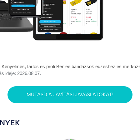
. Kényelmes, tartós és profi Benlee bandázsok edzéshez és mérkő
ás ideje: 2026.08.07.
MUTASD A JAVÍTÁSI JAVASLATOKAT!
ÉNYEK