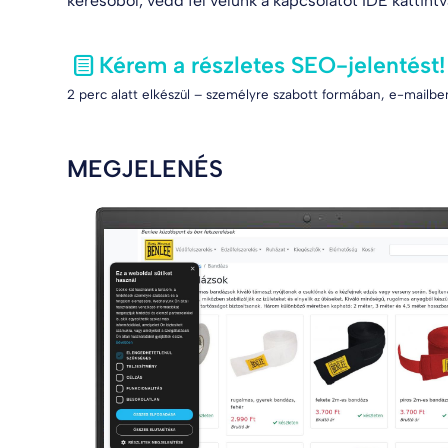
keresőből, vedd fel velünk a kapcsolatot
IDE kattint
Kérem a részletes SEO-jelentést!
2 perc alatt elkészül – személyre szabott formában, e-mailben
MEGJELENÉS