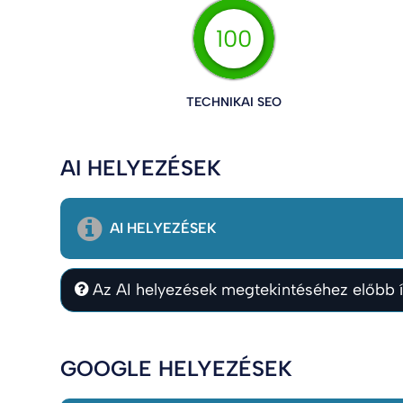
100
TECHNIKAI SEO
AI HELYEZÉSEK
AI HELYEZÉSEK
Az AI helyezések megtekintéséhez előbb í
GOOGLE HELYEZÉSEK