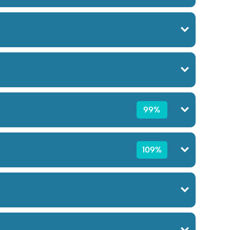
99%
109%