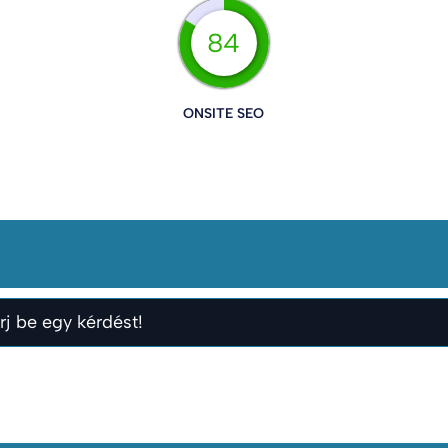
84
ONSITE SEO
rj be egy kérdést!