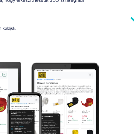
va
, hogy elkészíthessük SEO stratégiád!
 küldjük.