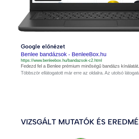
Google előnézet
Benlee bandázsok - BenleeBox.hu
https://www.benleebox.hu/bandazsok-c2.html
Fedezd fel a Benlee prémium minőségű bandázs kínálatát
Többször ellátogatott már erre az oldalra. Az utolsó látogat
VIZSGÁLT MUTATÓK ÉS EREDM