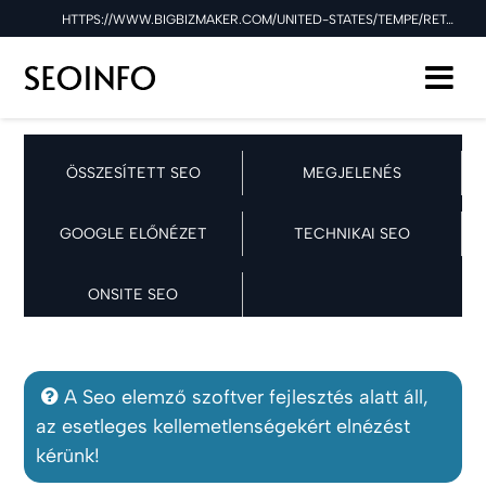
HTTPS://WWW.BIGBIZMAKER.COM/UNITED-STATES/TEMPE/RETAIL/LUXE-LAWNS SEO ELLENŐRZÉSE A 2025.12.04 NAPON
ÖSSZESÍTETT SEO
MEGJELENÉS
GOOGLE ELŐNÉZET
TECHNIKAI SEO
ONSITE SEO
A Seo elemző szoftver fejlesztés alatt áll,
az esetleges kellemetlenségekért elnézést
kérünk!