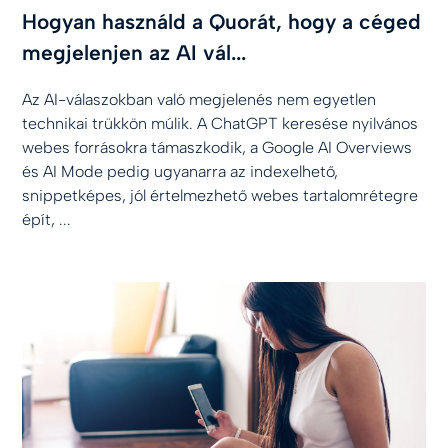
Hogyan használd a Quorát, hogy a céged
megjelenjen az AI vál...
Az AI-válaszokban való megjelenés nem egyetlen
technikai trükkön múlik. A ChatGPT keresése nyilvános
webes forrásokra támaszkodik, a Google AI Overviews
és AI Mode pedig ugyanarra az indexelhető,
snippetképes, jól értelmezhető webes tartalomrétegre
épít, ...