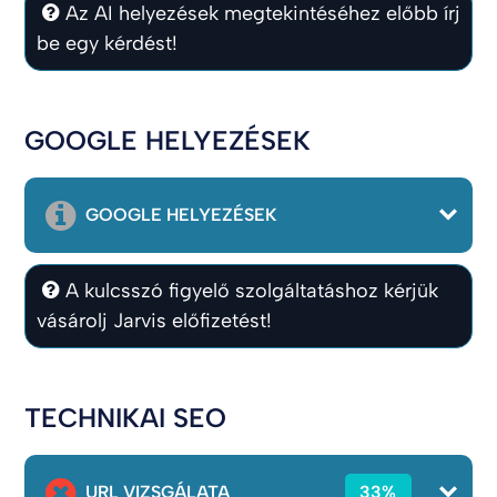
Az AI helyezések megtekintéséhez előbb írj
be egy kérdést!
GOOGLE HELYEZÉSEK
GOOGLE HELYEZÉSEK
A kulcsszó figyelő szolgáltatáshoz kérjük
vásárolj Jarvis előfizetést!
TECHNIKAI SEO
URL VIZSGÁLATA
33%