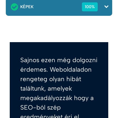
KÉPEK
100%
Sajnos ezen még dolgozni
érdemes. Weboldaladon
rengeteg olyan hibát
találtunk, amelyek
megakadályozzák hogy a
SEO-ból szép
eredményeket érj el.