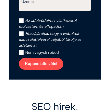
Üzenet
Az
adatvédelmi nyilatkozat
ot
elolvastam és elfogadom.
Hozzájárulok, hogy a weboldal
kapcsolatfelvétel céljából tárolja az
adataimat
Nem vagyok robot!
Kapcsolatfelvétel
SEO hírek,