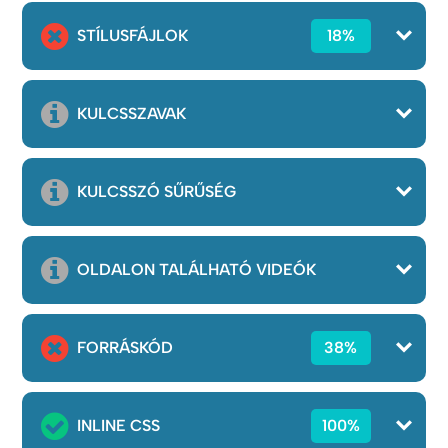
STÍLUSFÁJLOK
18%
KULCSSZAVAK
KULCSSZÓ SŰRŰSÉG
OLDALON TALÁLHATÓ VIDEÓK
FORRÁSKÓD
38%
INLINE CSS
100%