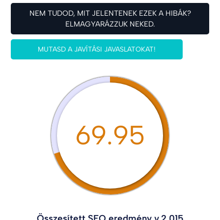
NEM TUDOD, MIT JELENTENEK EZEK A HIBÁK?
ELMAGYARÁZZUK NEKED.
MUTASD A JAVÍTÁSI JAVASLATOKAT!
69.95
Összesített SEO eredmény v.2.015