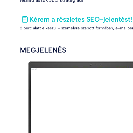
felállíthassuk SEO stratégiád!
Kérem a részletes SEO-jelentést!
2 perc alatt elkészül – személyre szabott formában, e-mailben
MEGJELENÉS