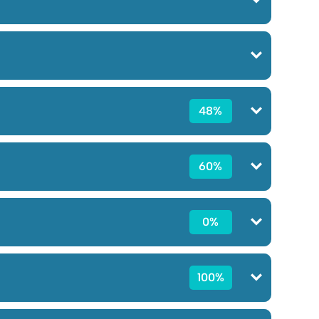
48%
60%
0%
100%