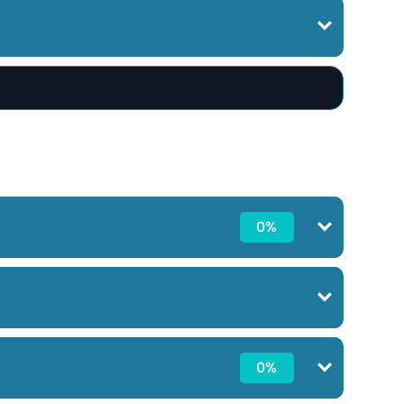
0%
0%