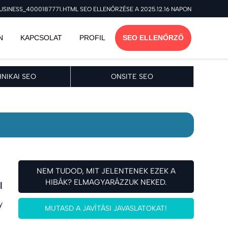
NESS_4000187771.HTML SEO ELLENŐRZÉSE A 2025.12.16 NAPON
N
KAPCSOLAT
PROFIL
SEO ELLENŐRZŐ
NIKAI SEO
ONSITE SEO
NEM TUDOD, MIT JELENTENEK EZEK A
HIBÁK? ELMAGYARÁZZUK NEKED.
l
y
MUTASD A JAVÍTÁSI JAVASLATOKAT!