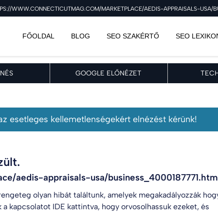
PS://WWW.CONNECTICUTMAG.COM/MARKETPLACE/AEDIS-APPRAISALS-USA/BUSI
FŐOLDAL
BLOG
SEO SZAKÉRTŐ
SEO LEXIKO
NÉS
GOOGLE ELŐNÉZET
TECH
, az esetleges kellemetlenségekért elnézést kérünk!
ült.
ce/aedis-appraisals-usa/business_4000187771.htm
engeteg olyan hibát találtunk, amelyek megakadályozzák hog
k a kapcsolatot
IDE kattintva
, hogy orvosolhassuk ezeket, és