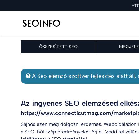
HTT
ÖSSZESÍTETT SEO
MEGJELE
A Seo elemző szoftver fejlesztés alatt áll
Az ingyenes SEO elemzésed elkész
https://www.connecticutmag.com/marketpla
Sajnos ezen még dolgozni érdemes. Weboldaladon r
a SEO-ból szép eredményeket érj el. Vedd fel velün