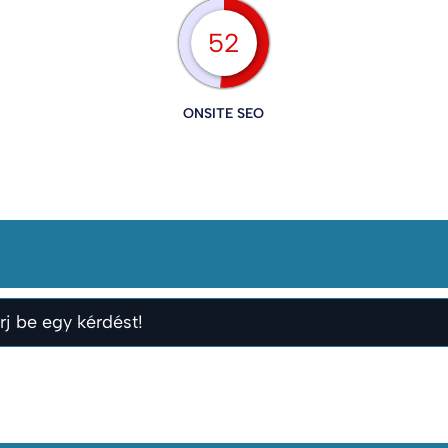
52
ONSITE SEO
rj be egy kérdést!