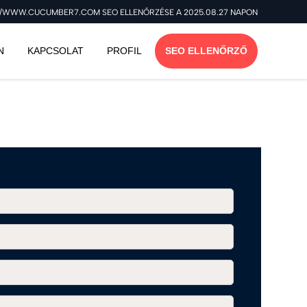
//WWW.CUCUMBER7.COM SEO ELLENŐRZÉSE A 2025.08.27 NAPON
N
KAPCSOLAT
PROFIL
SEO ELLENŐRZŐ