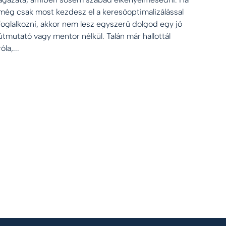
még csak most kezdesz el a keresőoptimalizálással
foglalkozni, akkor nem lesz egyszerű dolgod egy jó
útmutató vagy mentor nélkül. Talán már hallottál
róla,...