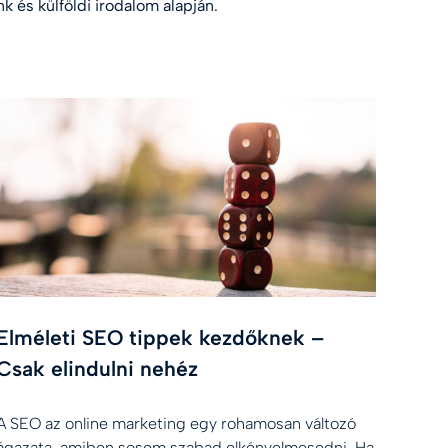
k és külföldi irodalom alapján.
Elméleti SEO tippek kezdőknek –
Csak elindulni nehéz
A SEO az online marketing egy rohamosan változó
ágazata, amiben sosem szabad elkényelmesedni. Ha