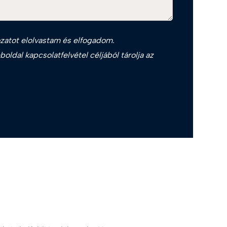
zat
ot elolvastam és elfogadom.
oldal kapcsolatfelvétel céljából tárolja az