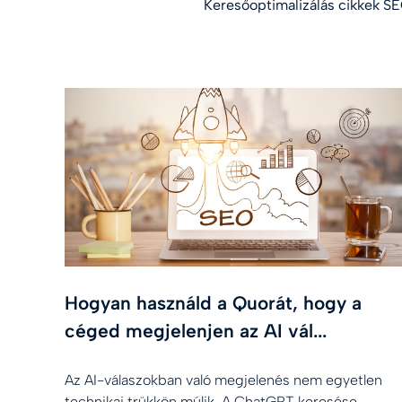
Keresőoptimalizálás cikkek SEO
Hogyan használd a Quorát, hogy a
céged megjelenjen az AI vál...
Az AI-válaszokban való megjelenés nem egyetlen
technikai trükkön múlik. A ChatGPT keresése