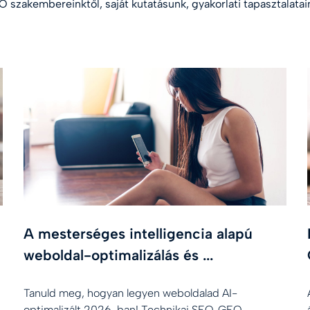
 szakembereinktől, saját kutatásunk, gyakorlati tapasztalatain
A mesterséges intelligencia alapú
weboldal-optimalizálás és ...
Tanuld meg, hogyan legyen weboldalad AI-
optimalizált 2026-ban! Technikai SEO, GEO