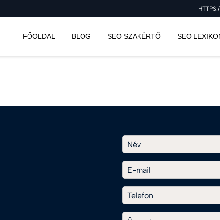
HTTPS:
FŐOLDAL
BLOG
SEO SZAKÉRTŐ
SEO LEXIKO
Név
E-mail
Telefon