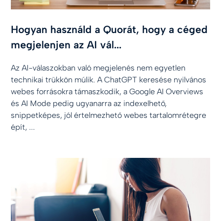
Hogyan használd a Quorát, hogy a céged
megjelenjen az AI vál...
Az AI-válaszokban való megjelenés nem egyetlen
technikai trükkön múlik. A ChatGPT keresése nyilvános
webes forrásokra támaszkodik, a Google AI Overviews
és AI Mode pedig ugyanarra az indexelhető,
snippetképes, jól értelmezhető webes tartalomrétegre
épít, ...