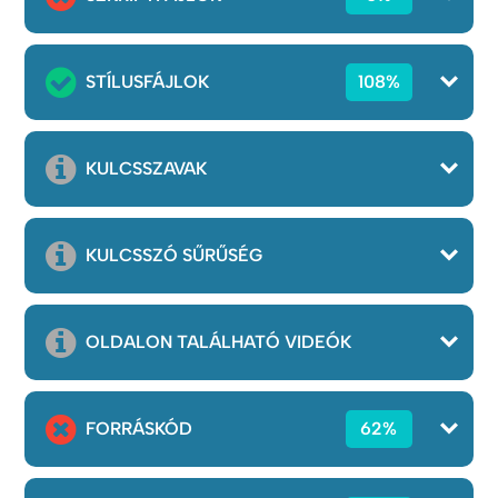
STÍLUSFÁJLOK
108%
KULCSSZAVAK
KULCSSZÓ SŰRŰSÉG
OLDALON TALÁLHATÓ VIDEÓK
FORRÁSKÓD
62%