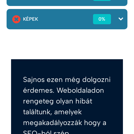
KÉPEK
0%
Sajnos ezen még dolgozni
érdemes. Weboldaladon
rengeteg olyan hibát
találtunk, amelyek
megakadályozzák hogy a
SEO-ból szép