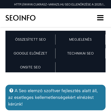
HTTP://WWW.CUKRASZ-VARAZS.HU SEO ELLENŐRZÉSE A 2025.10.13 NAPON
ÖSSZESÍTETT SEO
MEGJELENÉS
GOOGLE ELŐNÉZET
TECHNIKAI SEO
ONSITE SEO
A Seo elemző szoftver fejlesztés alatt áll,
az esetleges kellemetlenségekért elnézést
kérünk!