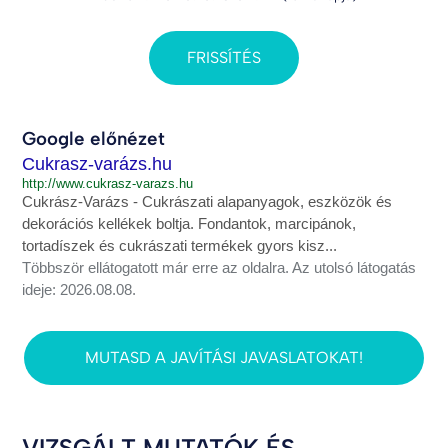
FRISSÍTÉS
Google előnézet
Cukrasz-varázs.hu
http://www.cukrasz-varazs.hu
Cukrász‑Varázs - Cukrászati alapanyagok, eszközök és
dekorációs kellékek boltja. Fondantok, marcipánok,
tortadíszek és cukrászati termékek gyors kisz...
Többször ellátogatott már erre az oldalra. Az utolsó látogatás
ideje: 2026.08.08.
MUTASD A JAVÍTÁSI JAVASLATOKAT!
VIZSGÁLT MUTATÓK ÉS