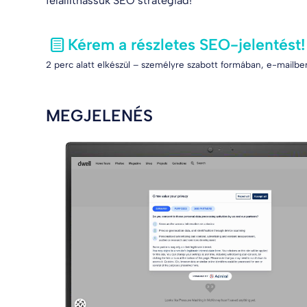
felállíthassuk SEO stratégiád!
Kérem a részletes SEO-jelentést!
2 perc alatt elkészül – személyre szabott formában, e-mailben
MEGJELENÉS