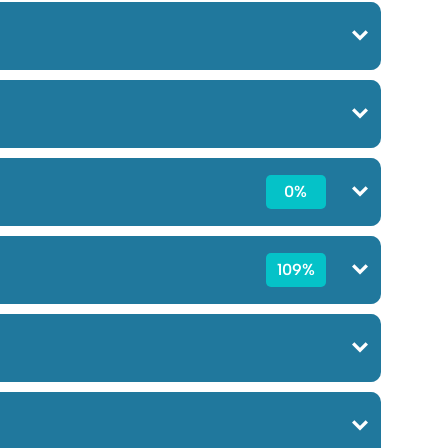
0%
109%