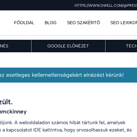
HTTPS://WWW.DWELL.COM/@PRESSU
FŐOLDAL
BLOG
SEO SZAKÉRTŐ
SEO LEXIKO
NÉS
GOOGLE ELŐNÉZET
TECH
, az esetleges kellemetlenségekért elnézést kérünk!
ült.
nmckinney
 éljünk. A weboldaladon számos hibát tártunk fel, amelyek
k a kapcsolatot
IDE kattintva
, hogy orvosolhassuk ezeket, és