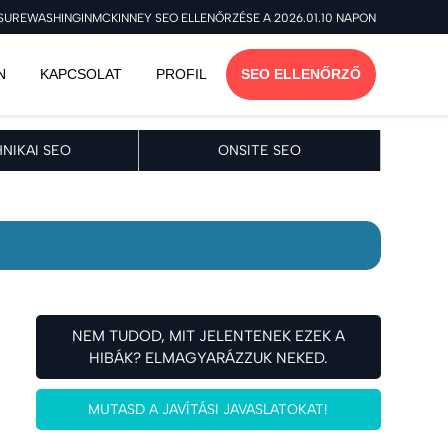
REWASHINGINMCKINNEY SEO ELLENŐRZÉSE A 2026.01.10 NAPON
N
KAPCSOLAT
PROFIL
SEO ELLENŐRZŐ
NIKAI SEO
ONSITE SEO
NEM TUDOD, MIT JELENTENEK EZEK A
HIBÁK? ELMAGYARÁZZUK NEKED.
MUTASD A JAVÍTÁSI JAVASLATOKAT!