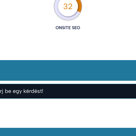
32
ONSITE SEO
rj be egy kérdést!