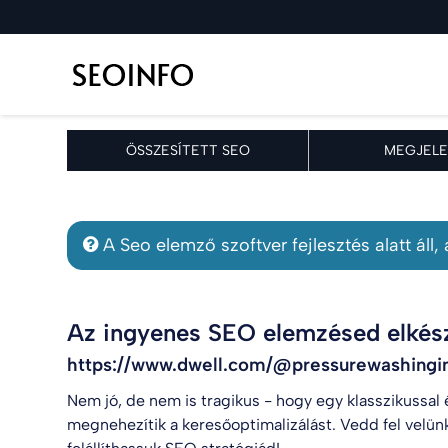
ÖSSZESÍTETT SEO
MEGJELE
A Seo elemző szoftver fejlesztés alatt áll
Az ingyenes SEO elemzésed elkész
https://www.dwell.com/@pressurewashingi
Nem jó, de nem is tragikus - hogy egy klasszikussal
megnehezítik a keresőoptimalizálást. Vedd fel velün