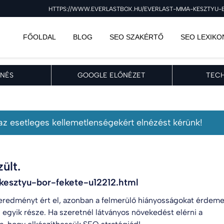
HTTPS://WWW.EVERLASTBOX.HU/EVERLAST-MMA-KESZTYU-BO
FŐOLDAL
BLOG
SEO SZAKÉRTŐ
SEO LEXIKO
NÉS
GOOGLE ELŐNÉZET
TECH
, az esetleges kellemetlenségekért elnézést kérünk!
ült.
kesztyu-bor-fekete-u12212.html
eredményt ért el, azonban a felmerülő hiányosságokat érdem
 egyik része. Ha szeretnél látványos növekedést elérni a