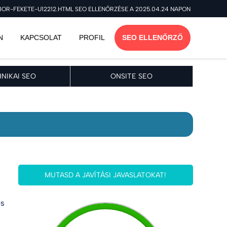
R-FEKETE-U12212.HTML SEO ELLENŐRZÉSE A 2025.04.24 NAPON
N
KAPCSOLAT
PROFIL
SEO ELLENŐRZŐ
NIKAI SEO
ONSITE SEO
MUTASD A JAVÍTÁSI JAVASLATOKAT!
es