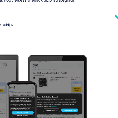
va
, hogy elkészíthessük SEO stratégiád!
 küldjük.