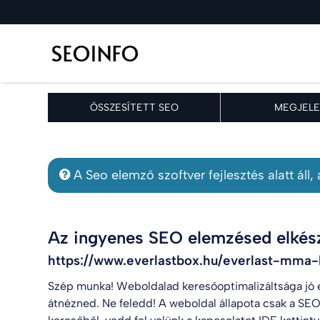
ÖSSZESÍTETT SEO
MEGJELE
A Seo elemző szoftver fejlesztés alatt áll
Az ingyenes SEO elemzésed elkész
https://www.everlastbox.hu/everlast-mma-
Szép munka! Weboldalad keresőoptimalizáltsága jó 
átnézned. Ne feledd! A weboldal állapota csak a SEO