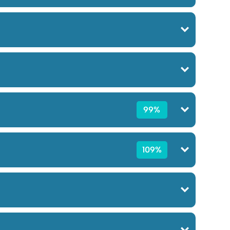
99%
109%