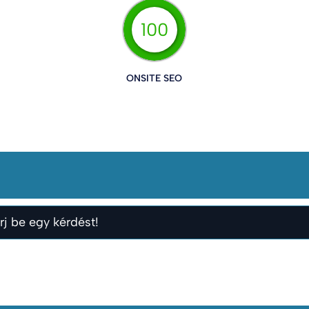
100
ONSITE SEO
rj be egy kérdést!