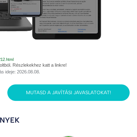
212.html
ból. Részlekekhez katt a linkre!
ás ideje: 2026.08.08.
MUTASD A JAVÍTÁSI JAVASLATOKAT!
ÉNYEK