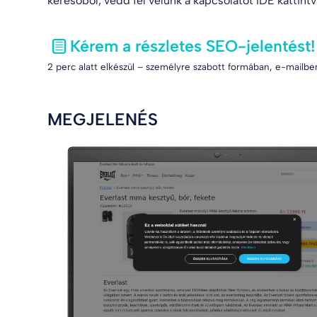
keresőből, vedd fel velünk a kapcsolatot
IDE kattint
Kérem a részletes SEO-jelentést!
2 perc alatt elkészül – személyre szabott formában, e-mailben
MEGJELENÉS