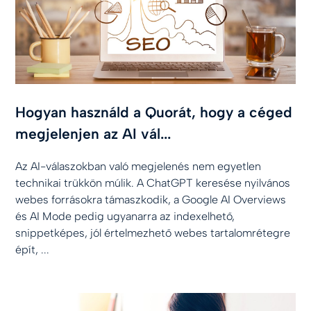
Hogyan használd a Quorát, hogy a céged
megjelenjen az AI vál...
Az AI-válaszokban való megjelenés nem egyetlen
technikai trükkön múlik. A ChatGPT keresése nyilvános
webes forrásokra támaszkodik, a Google AI Overviews
és AI Mode pedig ugyanarra az indexelhető,
snippetképes, jól értelmezhető webes tartalomrétegre
épít, ...