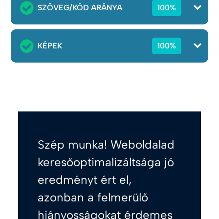
SZÖVEG/KÓD ARÁNYA
100%
KÉPEK
100%
Szép munka! Weboldalad
keresőoptimalizáltsága jó
eredményt ért el,
azonban a felmerülő
hiányosságokat érdemes