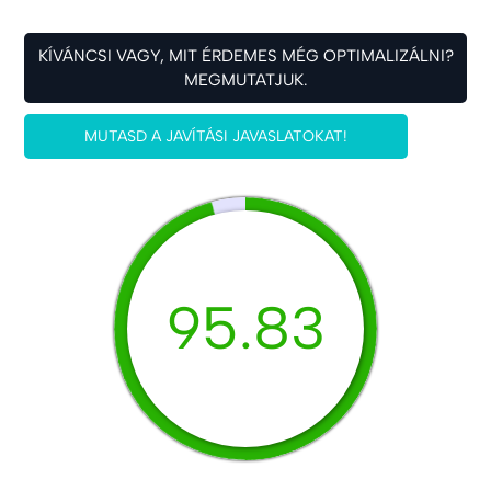
KÍVÁNCSI VAGY, MIT ÉRDEMES MÉG OPTIMALIZÁLNI?
MEGMUTATJUK.
MUTASD A JAVÍTÁSI JAVASLATOKAT!
95.83