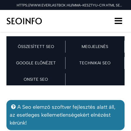
HTTPS://WWW.EVERLASTBOX.HU/MMA-KESZTYU-C19.HTML SEO ELLENŐRZÉSE A 2025.04.25 NAPON
ÖSSZESÍTETT SEO
MEGJELENÉS
GOOGLE ELŐNÉZET
TECHNIKAI SEO
ONSITE SEO
A Seo elemző szoftver fejlesztés alatt áll,
az esetleges kellemetlenségekért elnézést
kérünk!