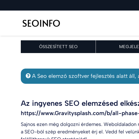
ÖSSZESÍTETT SEO
MEGJELE
A Seo elemző szoftver fejlesztés alatt áll
Az ingyenes SEO elemzésed elkész
https://www.Gravitysplash.com/b/all-phas
Sajnos ezen még dolgozni érdemes. Weboldaladon r
a SEO-ból szép eredményeket érj el. Vedd fel velün