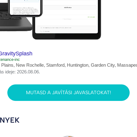
GravitySplash
tenance-inc
lains, New Rochelle, Stamford, Huntington, Garden City, Massapequ
ás ideje: 2026.08.06.
MUTASD A JAVÍTÁSI JAVASLATOKAT!
ÉNYEK