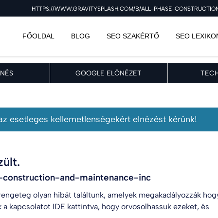
HTTPS://WWW.GRAVITYSPLASH.COM/B/ALL-PHASE-CONSTRUCTION-
FŐOLDAL
BLOG
SEO SZAKÉRTŐ
SEO LEXIKO
NÉS
GOOGLE ELŐNÉZET
TECH
, az esetleges kellemetlenségekért elnézést kérünk!
ült.
e-construction-and-maintenance-inc
engeteg olyan hibát találtunk, amelyek megakadályozzák hog
k a kapcsolatot
IDE kattintva
, hogy orvosolhassuk ezeket, és