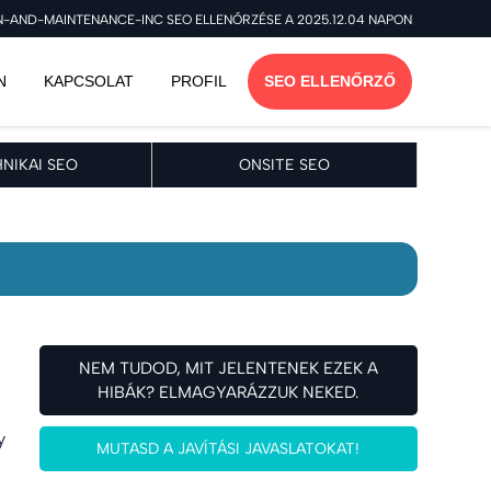
AND-MAINTENANCE-INC SEO ELLENŐRZÉSE A 2025.12.04 NAPON
N
KAPCSOLAT
PROFIL
SEO ELLENŐRZŐ
NIKAI SEO
ONSITE SEO
NEM TUDOD, MIT JELENTENEK EZEK A
HIBÁK? ELMAGYARÁZZUK NEKED.
y
MUTASD A JAVÍTÁSI JAVASLATOKAT!