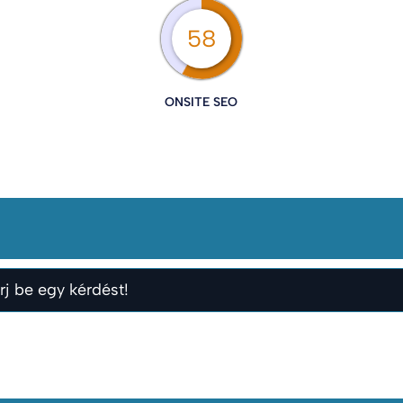
58
ONSITE SEO
rj be egy kérdést!