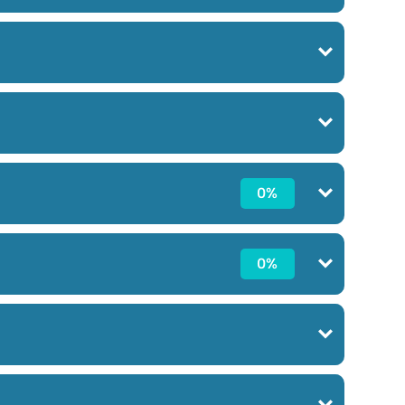
0%
0%