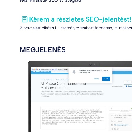
felállíthassuk SEO stratégiád!
Kérem a részletes SEO-jelentést!
2 perc alatt elkészül – személyre szabott formában, e-mailben
MEGJELENÉS