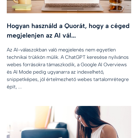
Hogyan használd a Quorát, hogy a céged
megjelenjen az AI vál...
Az AI-válaszokban való megjelenés nem egyetlen
technikai trükkön múlik. A ChatGPT keresése nyilvános
webes forrásokra támaszkodik, a Google AI Overviews
és AI Mode pedig ugyanarra az indexelhető,
snippetképes, jól értelmezhető webes tartalomrétegre
épít, ...