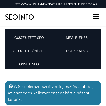
HTTP://WWW.HOLANNEWEBARUHAZ.HU SEO ELLENŐRZÉSE A 2026.02.09 NAPON
ÖSSZESÍTETT SEO
MEGJELENÉS
GOOGLE ELŐNÉZET
TECHNIKAI SEO
ONSITE SEO
A Seo elemző szoftver fejlesztés alatt áll,
az esetleges kellemetlenségekért elnézést
kérünk!