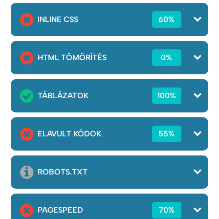
INLINE CSS
60%
HTML TÖMÖRÍTÉS
0%
TÁBLÁZATOK
100%
ELAVULT KÓDOK
55%
ROBOTS.TXT
PAGESPEED
70%