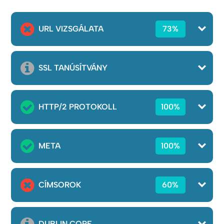
URL VIZSGÁLATA
73%
SSL TANÚSÍTVÁNY
HTTP/2 PROTOKOLL
100%
META
100%
CÍMSOROK
60%
DUBLIN CORE