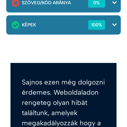
SZÖVEG/KÓD ARÁNYA
0%
KÉPEK
100%
Sajnos ezen még dolgozni
érdemes. Weboldaladon
rengeteg olyan hibát
találtunk, amelyek
megakadályozzák hogy a