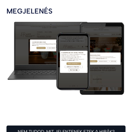
MEGJELENÉS
NEM TUDOD, MIT JELENTENEK EZEK A HIBÁK?