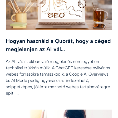
Hogyan használd a Quorát, hogy a céged
megjelenjen az AI vál...
Az AI-válaszokban való megjelenés nem egyetlen
technikai trükkön múlik. A ChatGPT keresése nyilvános
webes forrásokra támaszkodik, a Google AI Overviews
és AI Mode pedig ugyanarra az indexelhető,
snippetképes, jól értelmezhető webes tartalomrétegre
épít, ...