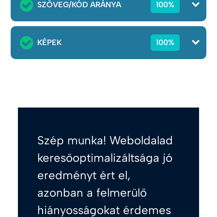
SZÖVEG/KÓD ARÁNYA
100%
KÉPEK
100%
Szép munka! Weboldalad
keresőoptimalizáltsága jó
eredményt ért el,
azonban a felmerülő
hiányosságokat érdemes