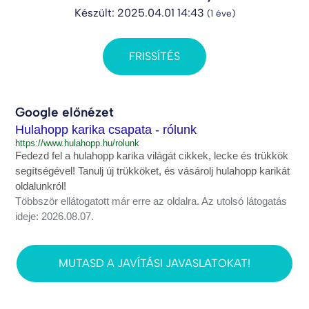
Készült: 2025.04.01 14:43
(1 éve)
FRISSÍTÉS
Google előnézet
Hulahopp karika csapata - rólunk
https://www.hulahopp.hu/rolunk
Fedezd fel a hulahopp karika világát cikkek, lecke és trükkök
segítségével! Tanulj új trükköket, és vásárolj hulahopp karikát
oldalunkról!
Többször ellátogatott már erre az oldalra. Az utolsó látogatás
ideje: 2026.08.07.
MUTASD A JAVÍTÁSI JAVASLATOKAT!