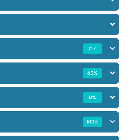
71%
60%
0%
100%