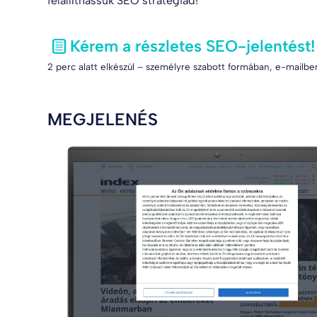
felállíthassuk SEO stratégiád!
Kérem a részletes SEO-jelentést!
2 perc alatt elkészül – személyre szabott formában, e-mailben
MEGJELENÉS