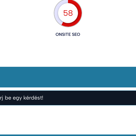
58
ONSITE SEO
rj be egy kérdést!