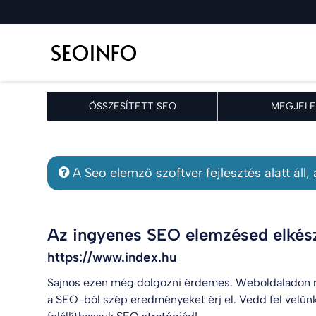
ÖSSZESÍTETT SEO
MEGJELE
A Seo elemző szoftver fejlesztés alatt áll
Az ingyenes SEO elemzésed elkész
https://www.index.hu
Sajnos ezen még dolgozni érdemes. Weboldaladon r
a SEO-ból szép eredményeket érj el. Vedd fel velün