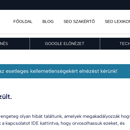
FŐOLDAL
BLOG
SEO SZAKÉRTŐ
SEO LEXIKO
NÉS
GOOGLE ELŐNÉZET
TECH
, az esetleges kellemetlenségekért elnézést kérünk!
ült.
engeteg olyan hibát találtunk, amelyek megakadályozzák hog
k a kapcsolatot
IDE kattintva
, hogy orvosolhassuk ezeket, és