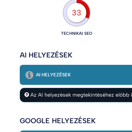
33
TECHNIKAI SEO
AI HELYEZÉSEK
AI HELYEZÉSEK
Az AI helyezések megtekintéséhez előbb í
GOOGLE HELYEZÉSEK