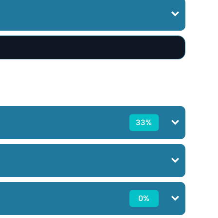
33%
0%