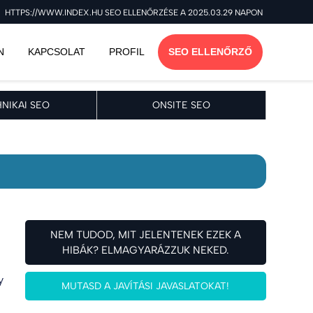
HTTPS://WWW.INDEX.HU SEO ELLENŐRZÉSE A 2025.03.29 NAPON
N
KAPCSOLAT
PROFIL
SEO ELLENŐRZŐ
NIKAI SEO
ONSITE SEO
NEM TUDOD, MIT JELENTENEK EZEK A
HIBÁK? ELMAGYARÁZZUK NEKED.
y
MUTASD A JAVÍTÁSI JAVASLATOKAT!