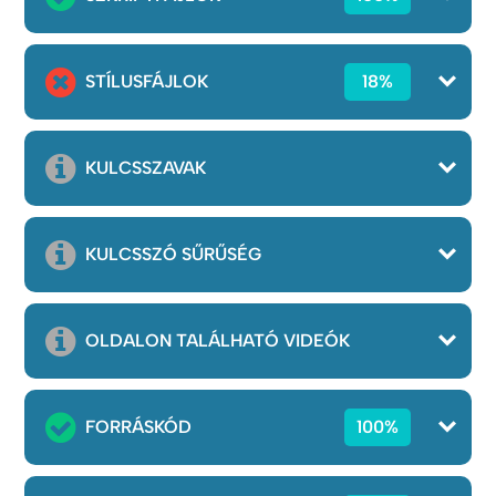
STÍLUSFÁJLOK
18%
KULCSSZAVAK
KULCSSZÓ SŰRŰSÉG
OLDALON TALÁLHATÓ VIDEÓK
FORRÁSKÓD
100%