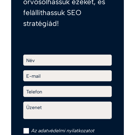
orvosolhassuk ezeket, és
felállíthassuk SEO
stratégiád!
Név
E-mail
Telefon
Üzenet
Az
adatvédelmi nyilatkozat
ot