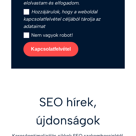
elolvastam és elfogadom.
Hozzájárulok, hogy a weboldal
kapcsolatfelvétel céljából tárolja az
adataimat
Nem vagyok robot!
Kapcsolatfelvétel
SEO hírek,
újdonságok
Keresőoptimalizálás cikkek SEO szakembereinktől,