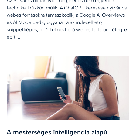
Az AI-válaszokban való megjelenés nem egyetlen
technikai trükkön múlik. A ChatGPT keresése nyilvános
webes forrásokra támaszkodik, a Google AI Overviews
és AI Mode pedig ugyanarra az indexelhető,
snippetképes, jól értelmezhető webes tartalomrétegre
épít, ...
A mesterséges intelligencia alapú