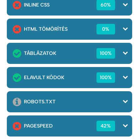
INLINE CSS
60%
HTML TÖMÖRÍTÉS
0%
TÁBLÁZATOK
100%
ELAVULT KÓDOK
100%
ROBOTS.TXT
PAGESPEED
42%