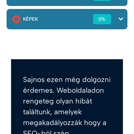
KÉPEK
0%
Sajnos ezen még dolgozni
érdemes. Weboldaladon
rengeteg olyan hibát
találtunk, amelyek
megakadályozzák hogy a
SEO-ból szép