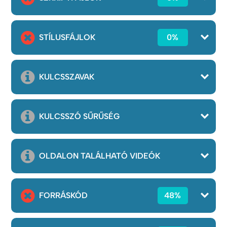
STÍLUSFÁJLOK
0%
KULCSSZAVAK
KULCSSZÓ SŰRŰSÉG
OLDALON TALÁLHATÓ VIDEÓK
FORRÁSKÓD
48%