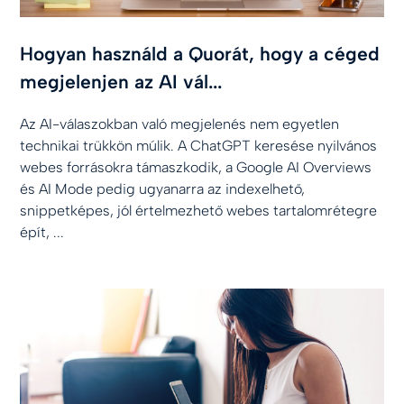
Hogyan használd a Quorát, hogy a céged
megjelenjen az AI vál...
Az AI-válaszokban való megjelenés nem egyetlen
technikai trükkön múlik. A ChatGPT keresése nyilvános
webes forrásokra támaszkodik, a Google AI Overviews
és AI Mode pedig ugyanarra az indexelhető,
snippetképes, jól értelmezhető webes tartalomrétegre
épít, ...