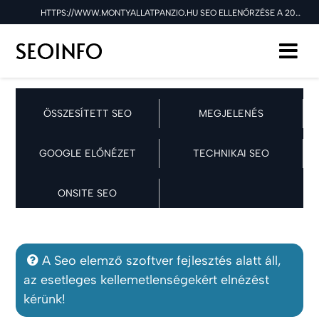
HTTPS://WWW.MONTYALLATPANZIO.HU SEO ELLENŐRZÉSE A 2025.07.02 NAPON
ÖSSZESÍTETT SEO
MEGJELENÉS
GOOGLE ELŐNÉZET
TECHNIKAI SEO
ONSITE SEO
A Seo elemző szoftver fejlesztés alatt áll,
az esetleges kellemetlenségekért elnézést
kérünk!