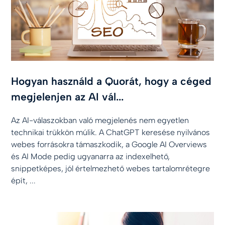
Hogyan használd a Quorát, hogy a céged
megjelenjen az AI vál...
Az AI-válaszokban való megjelenés nem egyetlen
technikai trükkön múlik. A ChatGPT keresése nyilvános
webes forrásokra támaszkodik, a Google AI Overviews
és AI Mode pedig ugyanarra az indexelhető,
snippetképes, jól értelmezhető webes tartalomrétegre
épít, ...