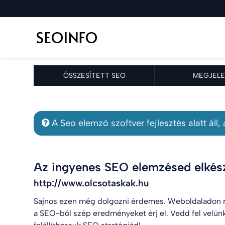
ÖSSZESÍTETT SEO
MEGJELE
A Seo elemző szoftver fejlesztés alatt áll
Az ingyenes SEO elemzésed elkész
http://www.olcsotaskak.hu
Sajnos ezen még dolgozni érdemes. Weboldaladon r
a SEO-ból szép eredményeket érj el. Vedd fel velün