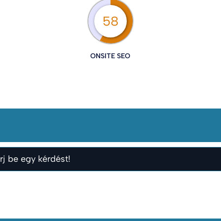
58
ONSITE SEO
rj be egy kérdést!