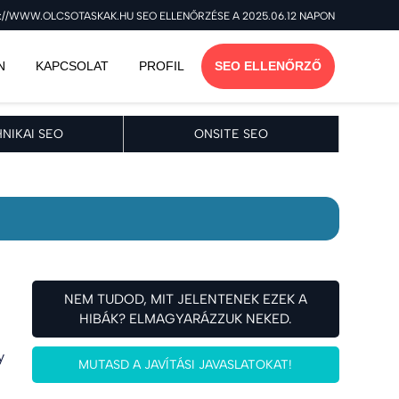
://WWW.OLCSOTASKAK.HU SEO ELLENŐRZÉSE A 2025.06.12 NAPON
N
KAPCSOLAT
PROFIL
SEO ELLENŐRZŐ
NIKAI SEO
ONSITE SEO
NEM TUDOD, MIT JELENTENEK EZEK A
HIBÁK? ELMAGYARÁZZUK NEKED.
y
MUTASD A JAVÍTÁSI JAVASLATOKAT!