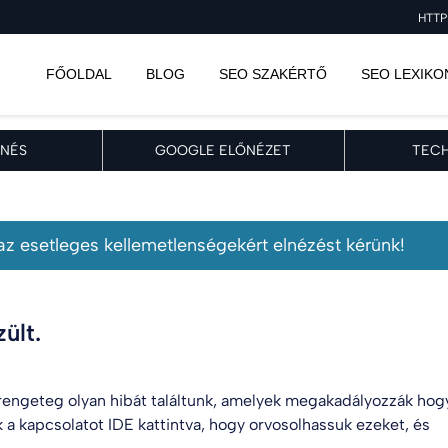
HTTP
FŐOLDAL
BLOG
SEO SZAKÉRTŐ
SEO LEXIKO
NÉS
GOOGLE ELŐNÉZET
TECH
, az esetleges kellemetlenségekért elnézést kérünk!
ült.
engeteg olyan hibát találtunk, amelyek megakadályozzák hog
k a kapcsolatot
IDE kattintva
, hogy orvosolhassuk ezeket, és