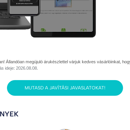
n! Állandóan megújuló árukészlettel várjuk kedves vásárlóinkat, hogy
ás ideje: 2026.08.08.
MUTASD A JAVÍTÁSI JAVASLATOKAT!
ÉNYEK