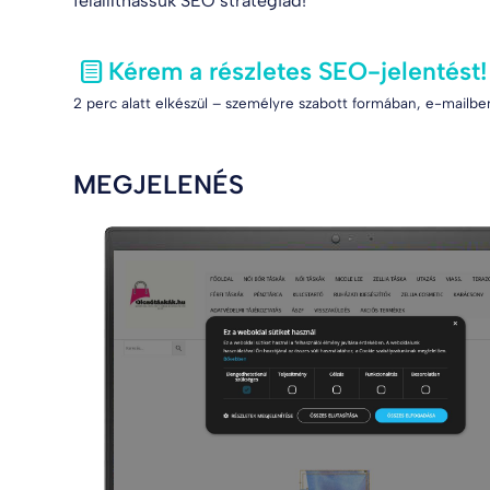
felállíthassuk SEO stratégiád!
Kérem a részletes SEO-jelentést!
2 perc alatt elkészül – személyre szabott formában, e-mailben
MEGJELENÉS