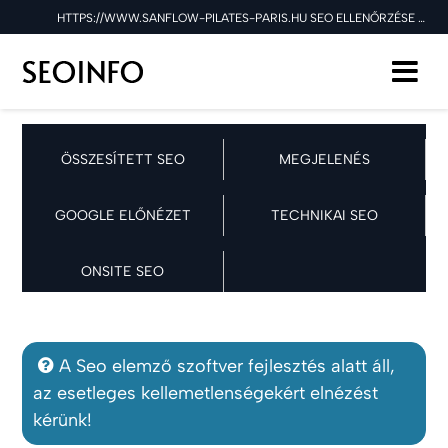
HTTPS://WWW.SANFLOW-PILATES-PARIS.HU SEO ELLENŐRZÉSE A 2025.09.28 NAPON
ÖSSZESÍTETT SEO
MEGJELENÉS
GOOGLE ELŐNÉZET
TECHNIKAI SEO
ONSITE SEO
A Seo elemző szoftver fejlesztés alatt áll,
az esetleges kellemetlenségekért elnézést
kérünk!