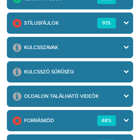
STÍLUSFÁJLOK
91%
KULCSSZAVAK
KULCSSZÓ SŰRŰSÉG
OLDALON TALÁLHATÓ VIDEÓK
FORRÁSKÓD
48%