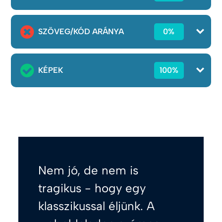
SZÖVEG/KÓD ARÁNYA
0%
KÉPEK
100%
Nem jó, de nem is
tragikus - hogy egy
klasszikussal éljünk. A