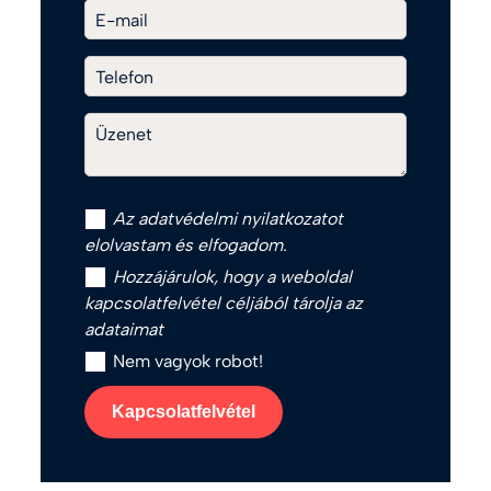
E-mail
Telefon
Üzenet
Az
adatvédelmi nyilatkozat
ot
elolvastam és elfogadom.
Hozzájárulok, hogy a weboldal
kapcsolatfelvétel céljából tárolja az
adataimat
Nem vagyok robot!
Kapcsolatfelvétel