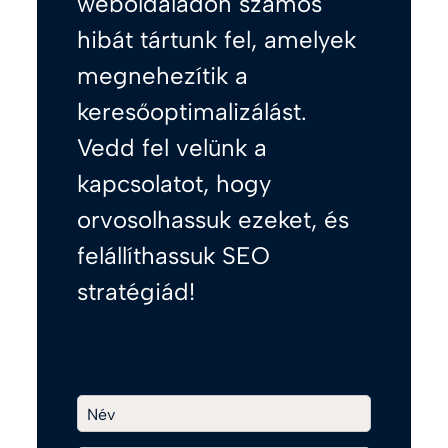
weboldaladon számos
hibát tártunk fel, amelyek
megnehezítik a
keresőoptimalizálást.
Vedd fel velünk a
kapcsolatot, hogy
orvosolhassuk ezeket, és
felállíthassuk SEO
stratégiád!
Név