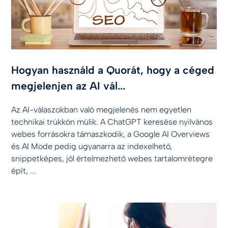
Hogyan használd a Quorát, hogy a céged
megjelenjen az AI vál...
Az AI-válaszokban való megjelenés nem egyetlen
technikai trükkön múlik. A ChatGPT keresése nyilvános
webes forrásokra támaszkodik, a Google AI Overviews
és AI Mode pedig ugyanarra az indexelhető,
snippetképes, jól értelmezhető webes tartalomrétegre
épít, ...