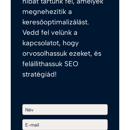
hibát tártunk fel, amelyek
megnehezítik a
keresőoptimalizálást.
Vedd fel velünk a
kapcsolatot, hogy
orvosolhassuk ezeket, és
felállíthassuk SEO
stratégiád!
Név
E-mail