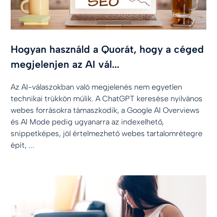
Hogyan használd a Quorát, hogy a céged
megjelenjen az AI vál...
Az AI-válaszokban való megjelenés nem egyetlen
technikai trükkön múlik. A ChatGPT keresése nyilvános
webes forrásokra támaszkodik, a Google AI Overviews
és AI Mode pedig ugyanarra az indexelhető,
snippetképes, jól értelmezhető webes tartalomrétegre
épít, ...