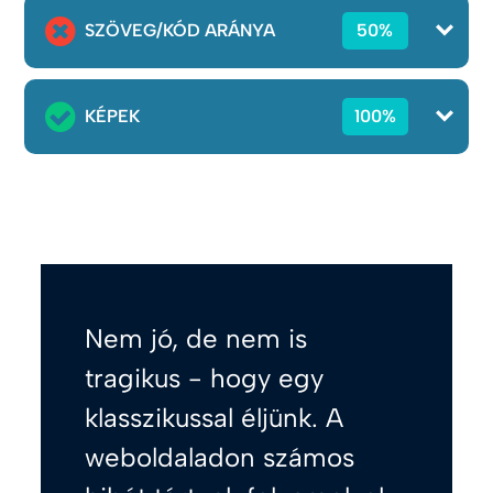
SZÖVEG/KÓD ARÁNYA
50%
KÉPEK
100%
Nem jó, de nem is
tragikus - hogy egy
klasszikussal éljünk. A
weboldaladon számos