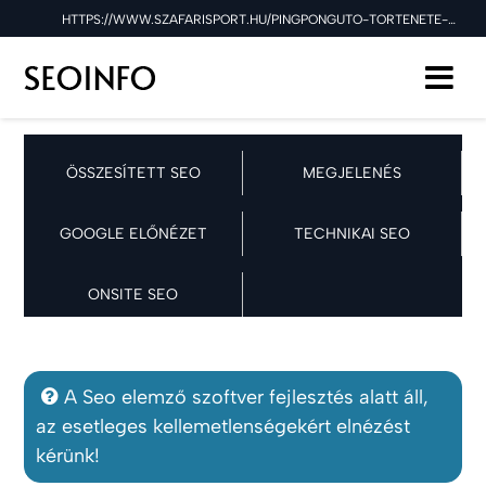
HTTPS://WWW.SZAFARISPORT.HU/PINGPONGUTO-TORTENETE-ES-FEJLODESE-CIKK-173.HTML SEO ELLENŐRZÉSE A 2025.05.14 NAPON
ÖSSZESÍTETT SEO
MEGJELENÉS
GOOGLE ELŐNÉZET
TECHNIKAI SEO
ONSITE SEO
A Seo elemző szoftver fejlesztés alatt áll,
az esetleges kellemetlenségekért elnézést
kérünk!