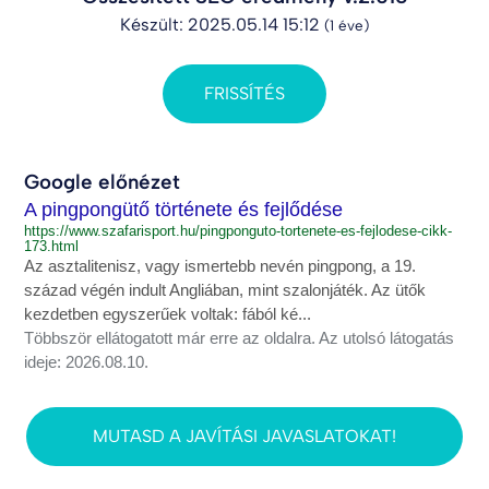
Készült: 2025.05.14 15:12
(1 éve)
FRISSÍTÉS
Google előnézet
A pingpongütő története és fejlődése
https://www.szafarisport.hu/pingponguto-tortenete-es-fejlodese-cikk-
173.html
Az asztalitenisz, vagy ismertebb nevén pingpong, a 19.
század végén indult Angliában, mint szalonjáték. Az ütők
kezdetben egyszerűek voltak: fából ké...
Többször ellátogatott már erre az oldalra. Az utolsó látogatás
ideje: 2026.08.10.
MUTASD A JAVÍTÁSI JAVASLATOKAT!