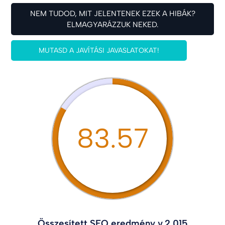
NEM TUDOD, MIT JELENTENEK EZEK A HIBÁK?
ELMAGYARÁZZUK NEKED.
MUTASD A JAVÍTÁSI JAVASLATOKAT!
83.57
Összesített SEO eredmény v.2.015