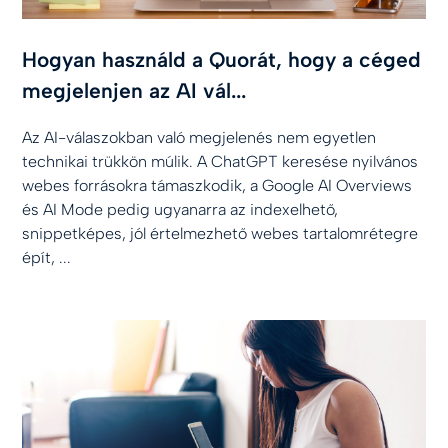
Hogyan használd a Quorát, hogy a céged
megjelenjen az AI vál...
Az AI-válaszokban való megjelenés nem egyetlen
technikai trükkön múlik. A ChatGPT keresése nyilvános
webes forrásokra támaszkodik, a Google AI Overviews
és AI Mode pedig ugyanarra az indexelhető,
snippetképes, jól értelmezhető webes tartalomrétegre
épít, ...