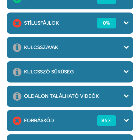
STÍLUSFÁJLOK
0%
KULCSSZAVAK
KULCSSZÓ SŰRŰSÉG
OLDALON TALÁLHATÓ VIDEÓK
FORRÁSKÓD
86%