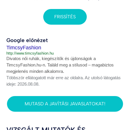
FRISSÍTÉS
Google előnézet
TimcsyFashion
http://www.timcsyfashion.hu
Divatos női ruhák, kiegészítők és újdonságok a
TimcsyFashion.hu-n. Találd meg a stílusod – magabiztos
megjelenés minden alkalomra.
Többször ellátogatott már erre az oldalra. Az utolsó látogatás
ideje: 2026.08.08.
MUTASD A JAVÍTÁSI JAVASLATOKAT!
VIZSGÁLT MUTATÓK ÉS