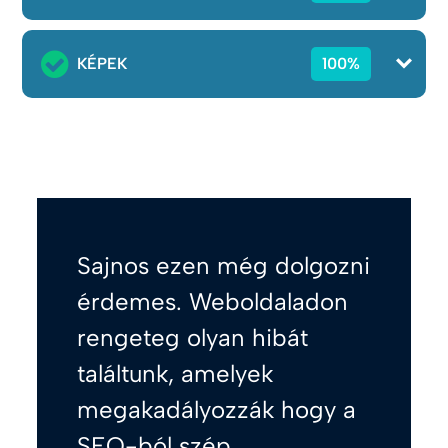
KÉPEK
100%
Sajnos ezen még dolgozni
érdemes. Weboldaladon
rengeteg olyan hibát
találtunk, amelyek
megakadályozzák hogy a
SEO-ból szép