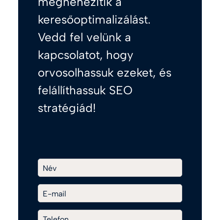
megnehezítik a
keresőoptimalizálást.
Vedd fel velünk a
kapcsolatot, hogy
orvosolhassuk ezeket, és
felállíthassuk SEO
stratégiád!
Név
E-mail
Telefon