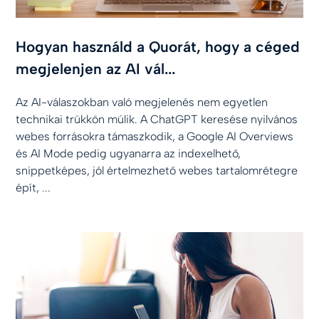
Hogyan használd a Quorát, hogy a céged
megjelenjen az AI vál...
Az AI-válaszokban való megjelenés nem egyetlen
technikai trükkön múlik. A ChatGPT keresése nyilvános
webes forrásokra támaszkodik, a Google AI Overviews
és AI Mode pedig ugyanarra az indexelhető,
snippetképes, jól értelmezhető webes tartalomrétegre
épít, ...