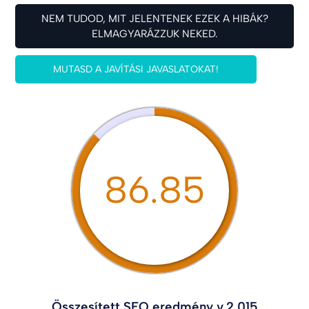
NEM TUDOD, MIT JELENTENEK EZEK A HIBÁK?
ELMAGYARÁZZUK NEKED.
MUTASD A JAVÍTÁSI JAVASLATOKAT!
86.85
Összesített SEO eredmény v.2.015