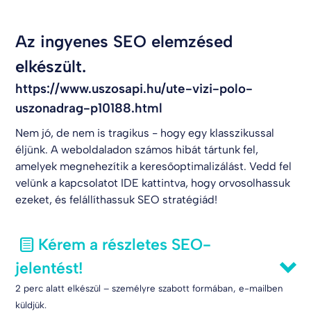
Az ingyenes SEO elemzésed
elkészült.
https://www.uszosapi.hu/ute-vizi-polo-
uszonadrag-p10188.html
Nem jó, de nem is tragikus - hogy egy klasszikussal
éljünk. A weboldaladon számos hibát tártunk fel,
amelyek megnehezítik a keresőoptimalizálást. Vedd fel
velünk a kapcsolatot
IDE kattintva
, hogy orvosolhassuk
ezeket, és felállíthassuk SEO stratégiád!
Kérem a részletes SEO-
jelentést!
2 perc alatt elkészül – személyre szabott formában, e-mailben
küldjük.