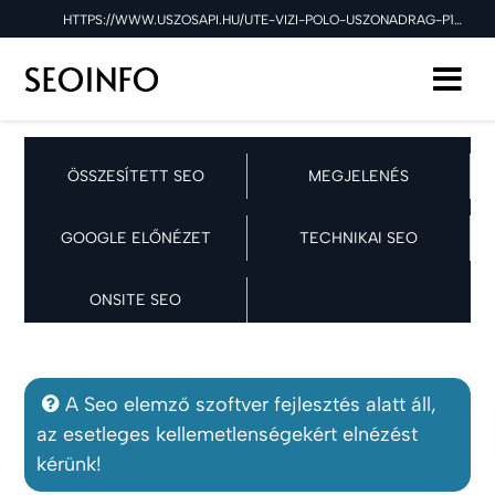
HTTPS://WWW.USZOSAPI.HU/UTE-VIZI-POLO-USZONADRAG-P10188.HTML SEO ELLENŐRZÉSE A 2025.03.26 NAPON
ÖSSZESÍTETT SEO
MEGJELENÉS
GOOGLE ELŐNÉZET
TECHNIKAI SEO
ONSITE SEO
A Seo elemző szoftver fejlesztés alatt áll,
az esetleges kellemetlenségekért elnézést
kérünk!