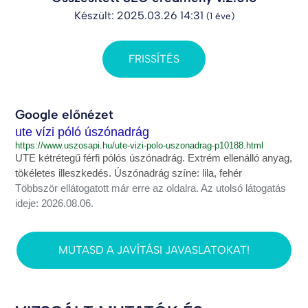
Készült: 2025.03.26 14:31
(1 éve)
FRISSÍTÉS
Google előnézet
ute vízi póló úszónadrág
https://www.uszosapi.hu/ute-vizi-polo-uszonadrag-p10188.html
UTE kétrétegű férfi pólós úszónadrág. Extrém ellenálló anyag,
tökéletes illeszkedés. Úszónadrág színe: lila, fehér
Többször ellátogatott már erre az oldalra. Az utolsó látogatás
ideje: 2026.08.06.
MUTASD A JAVÍTÁSI JAVASLATOKAT!