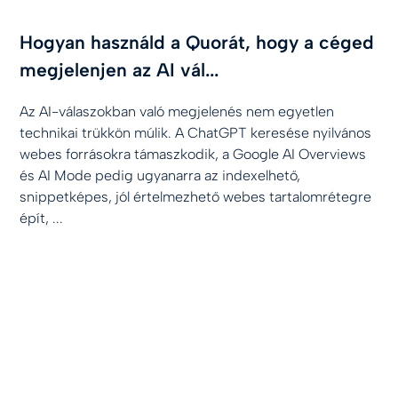
Hogyan használd a Quorát, hogy a céged
megjelenjen az AI vál...
Az AI-válaszokban való megjelenés nem egyetlen
technikai trükkön múlik. A ChatGPT keresése nyilvános
webes forrásokra támaszkodik, a Google AI Overviews
és AI Mode pedig ugyanarra az indexelhető,
snippetképes, jól értelmezhető webes tartalomrétegre
épít, ...