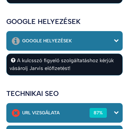
GOOGLE HELYEZÉSEK
GOOGLE HELYEZÉSEK
A kulcsszó figyelő szolgáltatáshoz kérjük
vásárolj Jarvis előfizetést!
TECHNIKAI SEO
URL VIZSGÁLATA
87%