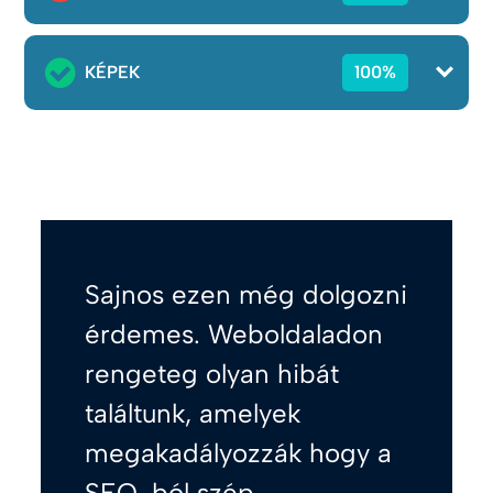
KÉPEK
100%
Sajnos ezen még dolgozni
érdemes. Weboldaladon
rengeteg olyan hibát
találtunk, amelyek
megakadályozzák hogy a
SEO-ból szép