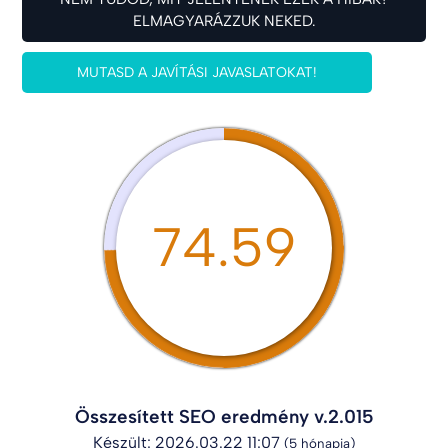
ELMAGYARÁZZUK NEKED.
MUTASD A JAVÍTÁSI JAVASLATOKAT!
74.59
Összesített SEO eredmény v.2.015
Készült: 2026.03.22 11:07
(5 hónapja)