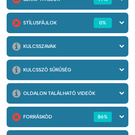
STÍLUSFÁJLOK
0%
KULCSSZAVAK
KULCSSZÓ SŰRŰSÉG
OLDALON TALÁLHATÓ VIDEÓK
FORRÁSKÓD
86%