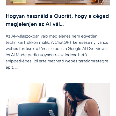
Hogyan használd a Quorát, hogy a céged
megjelenjen az AI vál...
Az AI-válaszokban való megjelenés nem egyetlen
technikai trükkön múlik. A ChatGPT keresése nyilvános
webes forrásokra támaszkodik, a Google AI Overviews
és AI Mode pedig ugyanarra az indexelhető,
snippetképes, jól értelmezhető webes tartalomrétegre
épít, ...