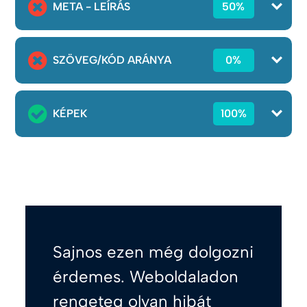
META - LEÍRÁS
50%
SZÖVEG/KÓD ARÁNYA
0%
KÉPEK
100%
Sajnos ezen még dolgozni
érdemes. Weboldaladon
rengeteg olyan hibát