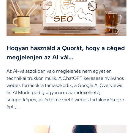
Hogyan használd a Quorát, hogy a céged
megjelenjen az AI vál...
Az AI-válaszokban való megjelenés nem egyetlen
technikai trükkön múlik. A ChatGPT keresése nyilvános
webes forrásokra támaszkodik, a Google AI Overviews
és AI Mode pedig ugyanarra az indexelhető,
snippetképes, jól értelmezhető webes tartalomrétegre
épít, ...