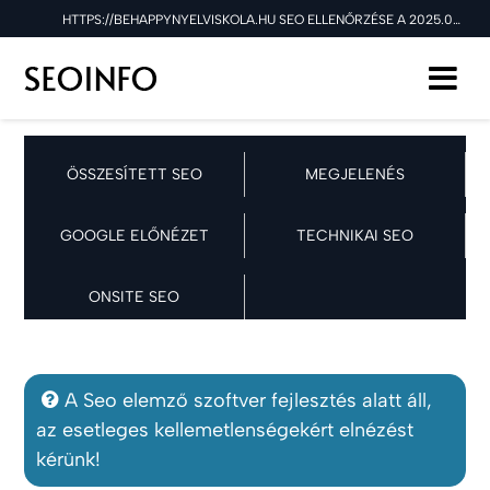
HTTPS://BEHAPPYNYELVISKOLA.HU SEO ELLENŐRZÉSE A 2025.03.25 NAPON
ÖSSZESÍTETT SEO
MEGJELENÉS
GOOGLE ELŐNÉZET
TECHNIKAI SEO
ONSITE SEO
A Seo elemző szoftver fejlesztés alatt áll,
az esetleges kellemetlenségekért elnézést
kérünk!