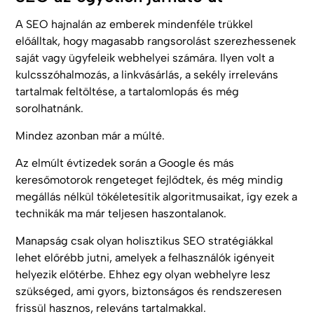
A SEO hajnalán az emberek mindenféle trükkel
előálltak, hogy magasabb rangsorolást szerezhessenek
saját vagy ügyfeleik webhelyei számára. Ilyen volt a
kulcsszóhalmozás, a linkvásárlás, a sekély irreleváns
tartalmak feltöltése, a tartalomlopás és még
sorolhatnánk.
Mindez azonban már a múlté.
Az elmúlt évtizedek során a Google és más
keresőmotorok rengeteget fejlődtek, és még mindig
megállás nélkül tökéletesítik algoritmusaikat, így ezek a
technikák ma már teljesen haszontalanok.
Manapság csak olyan holisztikus SEO stratégiákkal
lehet előrébb jutni, amelyek a felhasználók igényeit
helyezik előtérbe. Ehhez egy olyan webhelyre lesz
szükséged, ami gyors, biztonságos és rendszeresen
frissül hasznos, releváns tartalmakkal.