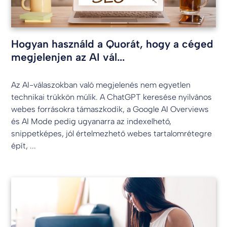
Hogyan használd a Quorát, hogy a céged
megjelenjen az AI vál...
Az AI-válaszokban való megjelenés nem egyetlen
technikai trükkön múlik. A ChatGPT keresése nyilvános
webes forrásokra támaszkodik, a Google AI Overviews
és AI Mode pedig ugyanarra az indexelhető,
snippetképes, jól értelmezhető webes tartalomrétegre
épít, ...