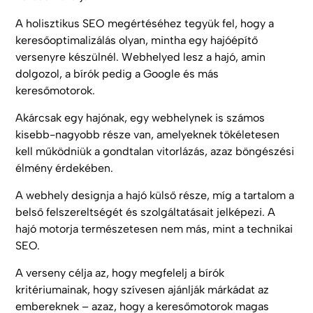
A holisztikus SEO megértéséhez tegyük fel, hogy a
keresőoptimalizálás olyan, mintha egy hajóépítő
versenyre készülnél. Webhelyed lesz a hajó, amin
dolgozol, a bírók pedig a Google és más
keresőmotorok.
Akárcsak egy hajónak, egy webhelynek is számos
kisebb-nagyobb része van, amelyeknek tökéletesen
kell működniük a gondtalan vitorlázás, azaz böngészési
élmény érdekében.
A webhely designja a hajó külső része, míg a tartalom a
belső felszereltségét és szolgáltatásait jelképezi. A
hajó motorja természetesen nem más, mint a technikai
SEO.
A verseny célja az, hogy megfelelj a bírók
kritériumainak, hogy szívesen ajánlják márkádat az
embereknek – azaz, hogy a keresőmotorok magas