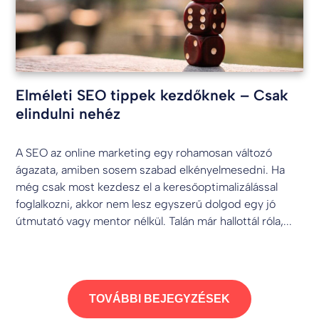
Elméleti SEO tippek kezdőknek – Csak
elindulni nehéz
A SEO az online marketing egy rohamosan változó
ágazata, amiben sosem szabad elkényelmesedni. Ha
még csak most kezdesz el a keresőoptimalizálással
foglalkozni, akkor nem lesz egyszerű dolgod egy jó
útmutató vagy mentor nélkül. Talán már hallottál róla,...
TOVÁBBI BEJEGYZÉSEK