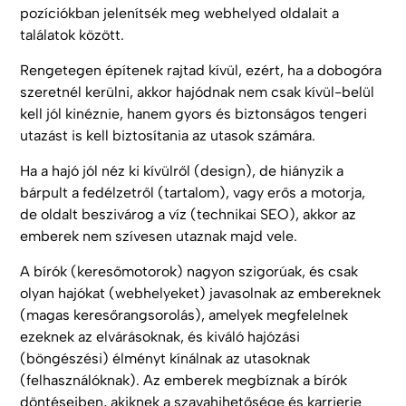
pozíciókban jelenítsék meg webhelyed oldalait a
találatok között.
Rengetegen építenek rajtad kívül, ezért, ha a dobogóra
szeretnél kerülni, akkor hajódnak nem csak kívül-belül
kell jól kinéznie, hanem gyors és biztonságos tengeri
utazást is kell biztosítania az utasok számára.
Ha a hajó jól néz ki kívülről (design), de hiányzik a
bárpult a fedélzetről (tartalom), vagy erős a motorja,
de oldalt beszivárog a víz (technikai SEO), akkor az
emberek nem szívesen utaznak majd vele.
A bírók (keresőmotorok) nagyon szigorúak, és csak
olyan hajókat (webhelyeket) javasolnak az embereknek
(magas keresőrangsorolás), amelyek megfelelnek
ezeknek az elvárásoknak, és kiváló hajózási
(böngészési) élményt kínálnak az utasoknak
(felhasználóknak). Az emberek megbíznak a bírók
döntéseiben, akiknek a szavahihetősége és karrierje