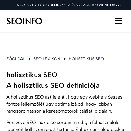
A HOLISZTIKUS SEO DEFINÍCIÓJA ÉS SZEREPE AZ ONLINE MARKETINGBEN
FŐOLDAL
SEO LEXIKON
HOLISZTIKUS SEO
holisztikus SEO
A holisztikus SEO definíciója
A holisztikus SEO azt jelenti, hogy egy webhely összes
fontos jellemzőjét úgy optimalizálod, hogy jobban
rangsorolhasson a keresőmotorok találati oldalain.
Persze, a SEO-nak első sorban mindig a felhasználók
igényeit kell szem előtt tartania. Ehhez nem elég csak a