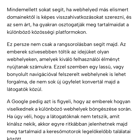
Mindemellett sokat segít, ha webhelyed más elismert
domainektől is képes visszahivatkozásokat szerezni, és
az sem árt, ha gyakran osztogatják meg tartalmaidat a
különböző közösségi platformokon.
Ez persze nem csak a rangsorolásban segít majd. Az
emberek szívesebben töltik az idejüket olyan
webhelyeken, amelyek kiváló felhasználói élményt
nyújtanak számukra. Ezzel szemben egy lassú, vagy
bonyolult navigációval felszerelt webhelynek is lehet
forgalma, de nem sok új ügyfelet konvertál majd a
látogatók közül.
A Google pedig azt is figyeli, hogy az emberek hogyan
viselkednek a különböző webhelyek böngészése során.
Ha úgy véli, hogy a látogatóknak nem tetszik, amit
kínálsz nekik, akkor egyre ritkábban jelenhetnek majd
meg tartalmaid a keresőmotorok legelőkelőbb találatai
között.