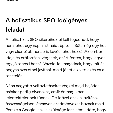
A holisztikus SEO időigényes
feladat
A holisztikus SEO sikereihez el kell fogadnod, hogy
nem lehet egy nap alatt hajót építeni. Sőt, még egy hét
vagy akár több hónap is kevés lehet hozzá. Az ember
ideje és erőforrásai végesek, ezért fontos, hogy legyen
egy jó terved hozzá. Vázold fel magadnak, hogy mit és
hogyan szeretnél javítani, majd jöhet a kivitelezés és a
tesztelés.
Néha nagyobb változtatásokat végzel majd hajódon,
máskor pedig olyanokat, amik önmagukban
jelentéktelennek tűnnek. De idővel ezek a javítások
összességében látványos eredményeket hoznak majd.
Persze a Google-nak is szüksége lesz némi időre, hogy