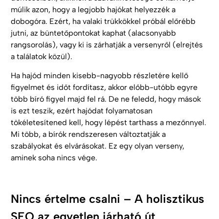
múlik azon, hogy a legjobb hajókat helyezzék a
dobogóra. Ezért, ha valaki trükkökkel próbál előrébb
jutni, az büntetőpontokat kaphat (alacsonyabb
rangsorolás), vagy ki is zárhatják a versenyről (elrejtés
a találatok közül).
Ha hajód minden kisebb-nagyobb részletére kellő
figyelmet és időt fordítasz, akkor előbb-utóbb egyre
több bíró figyel majd fel rá. De ne feledd, hogy mások
is ezt teszik, ezért hajódat folyamatosan
tökéletesítened kell, hogy lépést tarthass a mezőnnyel.
Mi több, a bírók rendszeresen változtatják a
szabályokat és elvárásokat. Ez egy olyan verseny,
aminek soha nincs vége.
Nincs értelme csalni – A holisztikus
SEO az egyetlen járható út