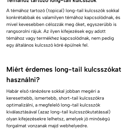
Témához tartozó long-tail kulcsszók
A témához tartozó (topical) long-tail kulcsszók sokkal
konkrétabbak és valamilyen témához kapcsolódnak, és
mivel kevesebben célozzák meg őket, egyszerűbb is
rangsorolni rájuk. Az ilyen kifejezések egy adott
témához vagy termékhez kapcsolódnak, nem pedig
egy általános kulcsszó köré épülnek fel.
Miért érdemes long-tail kulcsszókat
használni?
Habár első ránézésre sokkal jobban megéri a
keresettebb, ismertebb, short-tail kulcsszókra
optimalizálni, a megfelelő long-tail kulcsszók
kiválasztásával (azaz long-tail kulcsszókutatással)
olyan kifejezésekre lelhetsz, amelyek jó minőségű
forgalmat vonzanak majd webhelyedre.