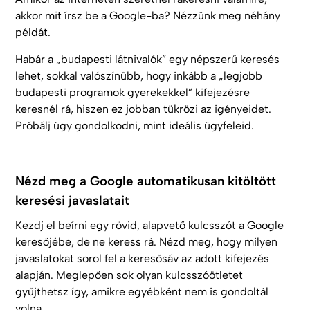
akkor mit írsz be a Google-ba? Nézzünk meg néhány
példát.
Habár a „budapesti látnivalók” egy népszerű keresés
lehet, sokkal valószínűbb, hogy inkább a „legjobb
budapesti programok gyerekekkel” kifejezésre
keresnél rá, hiszen ez jobban tükrözi az igényeidet.
Próbálj úgy gondolkodni, mint ideális ügyfeleid.
Nézd meg a Google automatikusan kitöltött
keresési javaslatait
Kezdj el beírni egy rövid, alapvető kulcsszót a Google
keresőjébe, de ne keress rá. Nézd meg, hogy milyen
javaslatokat sorol fel a keresősáv az adott kifejezés
alapján. Meglepően sok olyan kulcsszóötletet
gyűjthetsz így, amikre egyébként nem is gondoltál
volna.