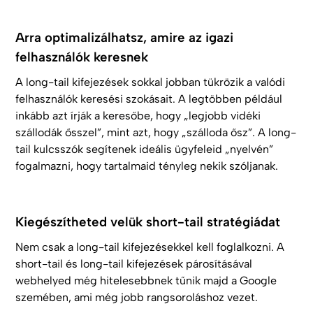
Arra optimalizálhatsz, amire az igazi
felhasználók keresnek
A long-tail kifejezések sokkal jobban tükrözik a valódi
felhasználók keresési szokásait. A legtöbben például
inkább azt írják a keresőbe, hogy „legjobb vidéki
szállodák ősszel”, mint azt, hogy „szálloda ősz”. A long-
tail kulcsszók segítenek ideális ügyfeleid „nyelvén”
fogalmazni, hogy tartalmaid tényleg nekik szóljanak.
Kiegészítheted velük short-tail stratégiádat
Nem csak a long-tail kifejezésekkel kell foglalkozni. A
short-tail és long-tail kifejezések párosításával
webhelyed még hitelesebbnek tűnik majd a Google
szemében, ami még jobb rangsoroláshoz vezet.