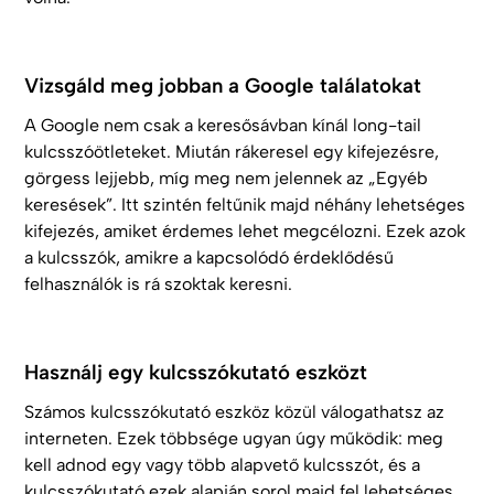
Vizsgáld meg jobban a Google találatokat
A Google nem csak a keresősávban kínál long-tail
kulcsszóötleteket. Miután rákeresel egy kifejezésre,
görgess lejjebb, míg meg nem jelennek az „Egyéb
keresések”. Itt szintén feltűnik majd néhány lehetséges
kifejezés, amiket érdemes lehet megcélozni. Ezek azok
a kulcsszók, amikre a kapcsolódó érdeklődésű
felhasználók is rá szoktak keresni.
Használj egy kulcsszókutató eszközt
Számos kulcsszókutató eszköz közül válogathatsz az
interneten. Ezek többsége ugyan úgy működik: meg
kell adnod egy vagy több alapvető kulcsszót, és a
kulcsszókutató ezek alapján sorol majd fel lehetséges