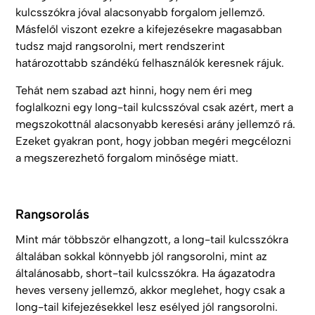
kulcsszókra jóval alacsonyabb forgalom jellemző.
Másfelől viszont ezekre a kifejezésekre magasabban
tudsz majd rangsorolni, mert rendszerint
határozottabb szándékú felhasználók keresnek rájuk.
Tehát nem szabad azt hinni, hogy nem éri meg
foglalkozni egy long-tail kulcsszóval csak azért, mert a
megszokottnál alacsonyabb keresési arány jellemző rá.
Ezeket gyakran pont, hogy jobban megéri megcélozni
a megszerezhető forgalom minősége miatt.
Rangsorolás
Mint már többször elhangzott, a long-tail kulcsszókra
általában sokkal könnyebb jól rangsorolni, mint az
általánosabb, short-tail kulcsszókra. Ha ágazatodra
heves verseny jellemző, akkor meglehet, hogy csak a
long-tail kifejezésekkel lesz esélyed jól rangsorolni.