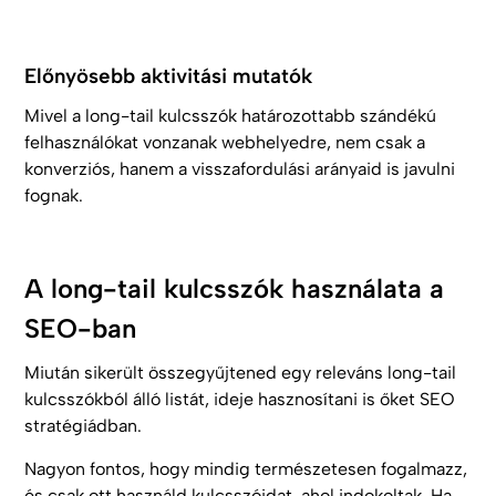
Előnyösebb aktivitási mutatók
Mivel a long-tail kulcsszók határozottabb szándékú
felhasználókat vonzanak webhelyedre, nem csak a
konverziós, hanem a visszafordulási arányaid is javulni
fognak.
A long-tail kulcsszók használata a
SEO-ban
Miután sikerült összegyűjtened egy releváns long-tail
kulcsszókból álló listát, ideje hasznosítani is őket SEO
stratégiádban.
Nagyon fontos, hogy mindig természetesen fogalmazz,
és csak ott használd kulcsszóidat, ahol indokoltak. Ha