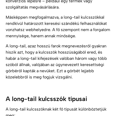
konverziós lépésre – például egy termék vagy
szolgáltatás megvásárlására.
Másképpen megfogalmazva, a long-tail kulcsszókkal
rendkívül határozott keresési szándékú felhasználókat
vonzhatsz webhelyedre. A fő szempont nem a forgalom
mennyisége, hanem annak minősége.
A long-tail, azaz hosszú farok megnevezésről gyakran
hiszik azt, hogy a kulcsszók hosszúságából ered, és
habár a long-tail kifejezések valóban három vagy több
szóból állnak, valójában az úgynevezett keresettségi
görbéről kapták a nevüket. Ezt a görbét lejjebb
közelebbről is meg fogjuk vizsgálni.
A long-tail kulcsszók típusai
A long-tail kulcsszóknak két fő típusát különböztetjük
meg: