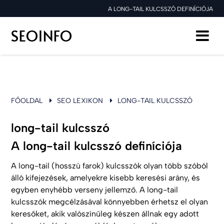
A LONG-TAIL KULCSSZÓ DEFINÍCIÓJA
FŐOLDAL
SEO LEXIKON
LONG-TAIL KULCSSZÓ
long-tail kulcsszó
A long-tail kulcsszó definíciója
A long-tail (hosszú farok) kulcsszók olyan több szóból
álló kifejezések, amelyekre kisebb keresési arány, és
egyben enyhébb verseny jellemző. A long-tail
kulcsszók megcélzásával könnyebben érhetsz el olyan
keresőket, akik valószínűleg készen állnak egy adott