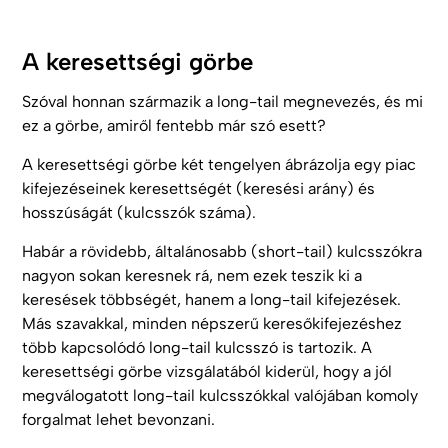
A keresettségi görbe
Szóval honnan származik a long-tail megnevezés, és mi
ez a görbe, amiről fentebb már szó esett?
A keresettségi görbe két tengelyen ábrázolja egy piac
kifejezéseinek keresettségét (keresési arány) és
hosszúságát (kulcsszók száma).
Habár a rövidebb, általánosabb (short-tail) kulcsszókra
nagyon sokan keresnek rá, nem ezek teszik ki a
keresések többségét, hanem a long-tail kifejezések.
Más szavakkal, minden népszerű keresőkifejezéshez
több kapcsolódó long-tail kulcsszó is tartozik. A
keresettségi görbe vizsgálatából kiderül, hogy a jól
megválogatott long-tail kulcsszókkal valójában komoly
forgalmat lehet bevonzani.