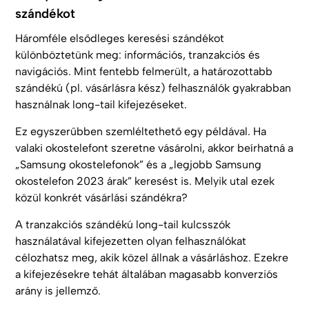
szándékot
Háromféle elsődleges keresési szándékot
különböztetünk meg: információs, tranzakciós és
navigációs. Mint fentebb felmerült, a határozottabb
szándékú (pl. vásárlásra kész) felhasználók gyakrabban
használnak long-tail kifejezéseket.
Ez egyszerűbben szemléltethető egy példával. Ha
valaki okostelefont szeretne vásárolni, akkor beírhatná a
„Samsung okostelefonok” és a „legjobb Samsung
okostelefon 2023 árak” keresést is. Melyik utal ezek
közül konkrét vásárlási szándékra?
A tranzakciós szándékú long-tail kulcsszók
használatával kifejezetten olyan felhasználókat
célozhatsz meg, akik közel állnak a vásárláshoz. Ezekre
a kifejezésekre tehát általában magasabb konverziós
arány is jellemző.