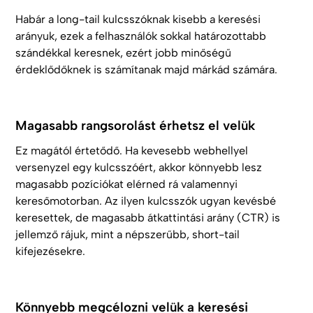
Habár a long-tail kulcsszóknak kisebb a keresési
arányuk, ezek a felhasználók sokkal határozottabb
szándékkal keresnek, ezért jobb minőségű
érdeklődőknek is számítanak majd márkád számára.
Magasabb rangsorolást érhetsz el velük
Ez magától értetődő. Ha kevesebb webhellyel
versenyzel egy kulcsszóért, akkor könnyebb lesz
magasabb pozíciókat elérned rá valamennyi
keresőmotorban. Az ilyen kulcsszók ugyan kevésbé
keresettek, de magasabb átkattintási arány (CTR) is
jellemző rájuk, mint a népszerűbb, short-tail
kifejezésekre.
Könnyebb megcélozni velük a keresési