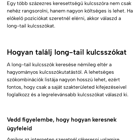
Egy több százezres keresettségű kulcsszóra nem csak
nehéz rangsorolni, hanem nagyon költséges is lehet. Ha
előkelő pozíciókat szeretnél elérni, akkor válaszd a
long-tail kulcsszókat.
Hogyan találj long-tail kulcsszókat
A long-tail kulcsszók keresése némileg eltér a
hagyományos kulcsszókutatástól. A lehetséges
szókombinációk listája nagyon hosszú lehet, ezért
fontos, hogy csak a saját szakterületed kifejezéseivel
foglalkozz és a legrelevánsabb kulcsszókat válaszd ki.
Vedd figyelembe, hogy hogyan keresnek
ügyfeleid
Amikor az interneten szeretnél rákeresni valamire,