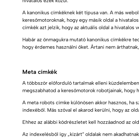
hivatalos ezek közül.
A kanonikus címkéknek két típusa van. A más webold
keresőmotoroknak, hogy egy másik oldal a hivatalos
címkék azt jelzik, hogy az aktuális oldal a hivatalos v
Habár az önmagukra mutató kanonikus címkékre techni
hogy érdemes használni őket. Ártani nem árthatnak,
Meta címkék
A többször előforduló tartalmak elleni küzdelemben
megszabhatod a keresőmotorok robotjainak, hogy h
A meta robots címke különösen akkor hasznos, ha sz
indexéből. Más szóval el akarod kerülni, hogy az ol
Ehhez az alábbi kódrészletet kell hozzáadnod az o
Az indexelésből így „kizárt” oldalak nem akadhatnak