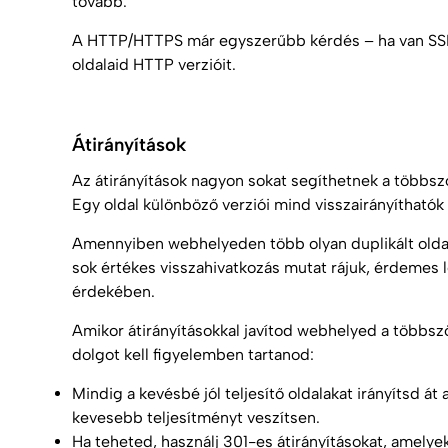
tovább.
A HTTP/HTTPS már egyszerűbb kérdés – ha van SSL
oldalaid HTTP verzióit.
Átirányítások
Az átirányítások nagyon sokat segíthetnek a többsz
Egy oldal különböző verziói mind visszairányíthatók 
Amennyiben webhelyeden több olyan duplikált oldal 
sok értékes visszahivatkozás mutat rájuk, érdemes 
érdekében.
Amikor átirányításokkal javítod webhelyed a többsz
dolgot kell figyelemben tartanod:
Mindig a kevésbé jól teljesítő oldalakat irányítsd át
kevesebb teljesítményt veszítsen.
Ha teheted, használj 301-es átirányításokat, amelye