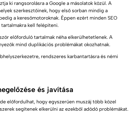
ztja ki rangsorolásra a Google a másolatok közül. A
elyek szerkesztőinek, hogy első sorban mindig a
m pedig a keresőmotoroknak. Éppen ezért minden SEO
artalmakra kell felépíteni.
zör előforduló tartalmak néha elkerülhetetlenek. A
nyezők mind duplikációs problémákat okozhatnak.
ebhelyszerkezetre, rendszeres karbantartásra és némi
megelőzése és javítása
 de előfordulhat, hogy egyszerűen muszáj több közel
szerek segítenek elkerülni az ezekből adódó problémákat.