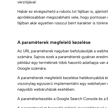
verziójával.
Habár ez elvégezhető a robots.txt fájlban is, ajánlo
aprólékosabban megszabható vele, hogy pontosan mit
fájlban akár egyetlen rosszul beírt karakter is tönk
A paraméterek megfelelő kezelése
Az URL paraméterek nagyban befolyásolják a webhe
számára. Sajnos ezek a paraméterek gyakran eredmé
például egy terméknek több hasonló adatlapja van a
Google számára.
A paraméterek megfelelő kezelése hatékonyabbá és 
viszonylag egyszerű implementálni egy webhelyen é
nagyobb webáruházak esetében.
A paraméterkezelés a Google Search Console és a 