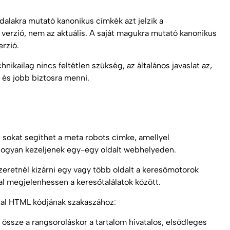
alakra mutató kanonikus címkék azt jelzik a
 verzió, nem az aktuális. A saját magukra mutató kanonikus
erzió.
kailag nincs feltétlen szükség, az általános javaslat az,
 és jobb biztosra menni.
 sokat segíthet a meta robots címke, amellyel
ogyan kezeljenek egy-egy oldalt webhelyeden.
eretnél kizárni egy vagy több oldalt a keresőmotorok
dal megjelenhessen a keresőtalálatok között.
ldal HTML kódjának szakaszához:
 össze a rangsoroláskor a tartalom hivatalos, elsődleges