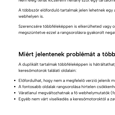
Nem elég tehát kicserélni néhány szót egy tartalom
A többször előforduló tartalmak jelen lehetnek egy 
webhelyen is.
Szerencsére többféleképpen is elkerülheted vagy o
megszüntetve ezzel a rangsorolásra gyakorolt negat
Miért jelentenek problémát a több
A duplikált tartalmak többféleképpen is hátráltath
keresőmotorok találati oldalain:
Előfordulhat, hogy nem a megfelelő verzió jelenik m
A fontosabb oldalak rangsorolása hirtelen csökkenh
Váratlanul megváltozhatnak a fő webhelymutatók (fo
Egyéb nem várt viselkedés a keresőmotoroktól a z