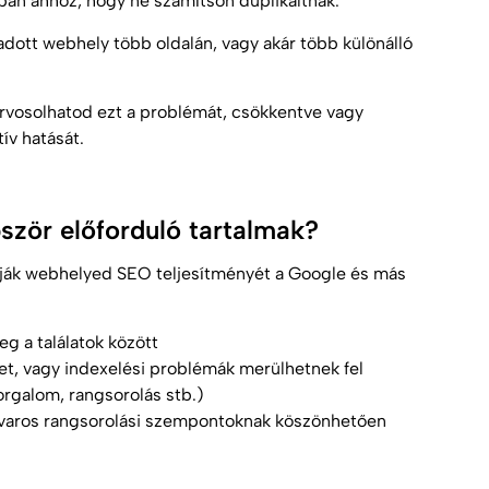
ban ahhoz, hogy ne számítson duplikáltnak.
adott webhely több oldalán, vagy akár több különálló
rvosolhatod ezt a problémát, csökkentve vagy
ív hatását.
ször előforduló tartalmak?
atják webhelyed SEO teljesítményét a Google és más
eg a találatok között
et, vagy indexelési problémák merülhetnek fel
rgalom, rangsorolás stb.)
avaros rangsorolási szempontoknak köszönhetően