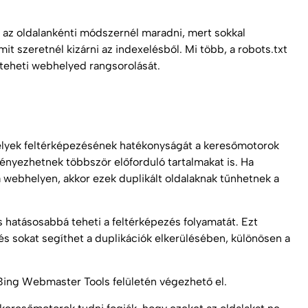
tt az oldalankénti módszernél maradni, mert sokkal
 szeretnél kizárni az indexelésből. Mi több, a robots.txt
reteheti webhelyed rangsorolását.
lyek feltérképezésének hatékonyságát a keresőmotorok
nyezhetnek többször előforduló tartalmakat is. Ha
 webhelyen, akkor ezek duplikált oldalaknak tűnhetnek a
hatásosabbá teheti a feltérképezés folyamatát. Ezt
s sokat segíthet a duplikációk elkerülésében, különösen a
Bing Webmaster Tools felületén végezhető el.