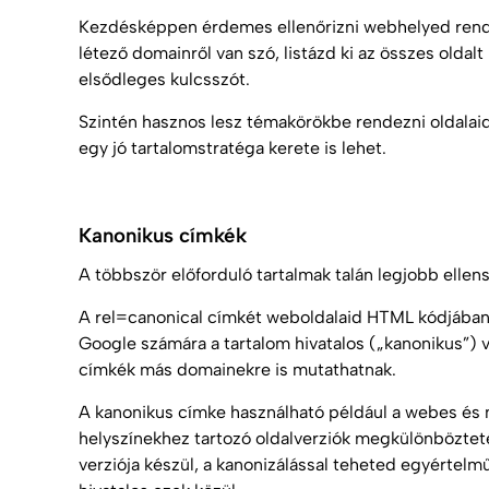
Kezdésképpen érdemes ellenőrizni webhelyed rends
létező domainről van szó, listázd ki az összes oldal
elsődleges kulcsszót.
Szintén hasznos lesz témakörökbe rendezni oldalai
egy jó tartalomstratéga kerete is lehet.
Kanonikus címkék
A többször előforduló tartalmak talán legjobb ellen
A rel=canonical címkét weboldalaid HTML kódjában k
Google számára a tartalom hivatalos („kanonikus”) ve
címkék más domainekre is mutathatnak.
A kanonikus címke használható például a webes és n
helyszínekhez tartozó oldalverziók megkülönböztet
verziója készül, a kanonizálással teheted egyérte