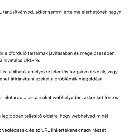
 tanúsítványod, akkor semmi értelme elérhetőnek hagyni
ör előforduló tartalmak javításában és megelőzésében.
a hivatalos URL-re.
is található, amelyekre jelentős forgalom érkezik, vagy
lehet átirányítani ezeket a problémák megoldása
ör előforduló tartalmakat webhelyeden, akkor két fontos
 a legjobban teljesítő oldalra, hogy webhelyed minél
k véglegesek, és az URL linkértékének nagy részét