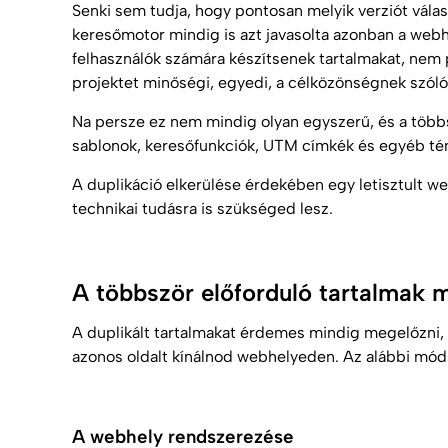
Senki sem tudja, hogy pontosan melyik verziót válas
keresőmotor mindig is azt javasolta azonban a webh
felhasználók számára készítsenek tartalmakat, ne
projektet minőségi, egyedi, a célközönségnek szóló t
Na persze ez nem mindig olyan egyszerű, és a többs
sablonok, keresőfunkciók, UTM címkék és egyéb té
A duplikáció elkerülése érdekében egy letisztult w
technikai tudásra is szükséged lesz.
A többször előforduló tartalmak 
A duplikált tartalmakat érdemes mindig megelőzni,
azonos oldalt kínálnod webhelyeden. Az alábbi mód
A webhely rendszerezése