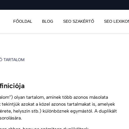
FŐOLDAL
BLOG
SEO SZAKÉRTŐ
SEO LEXIKO
Ó TARTALOM
iníciója
talom”) olyan tartalom, aminek több azonos másolata
 tekintjük azokat a közel azonos tartalmakat is, amelyek
ete, helyszín stb.) különböznek egymástól. A duplikált
sorolására.