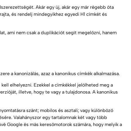
zerezettségét. Akár egy új, akár egy már régebb óta
t rajta, és rendelj mindegyikhez egyedi H1 címkét és
dat, ami nem csak a duplikációt segít megelőzni, hanem
szere a kanonizálás, azaz a kanonikus címkék alkalmazása.
ell elhelyezni. Ezekkel a címkékkel jelölheted meg a
rzióját, illetve, hogy te vagy a tulajdonosa. A kanonikus
yomtatásra szánt; mobilos és asztali; vagy különböző
ésére. Valahányszor egy tartalomnak két vagy több
lművé Google és más keresőmotorok számára, hogy melyik a