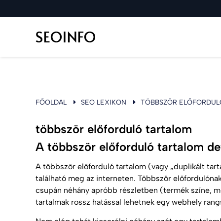
FŐOLDAL
SEO LEXIKON
TÖBBSZÖR ELŐFORDUL
többször előforduló tartalom
A többször előforduló tartalom def
A többször előforduló tartalom (vagy „duplikált tar
található meg az interneten. Többször előfordulónak
csupán néhány apróbb részletben (termék színe, mér
tartalmak rossz hatással lehetnek egy webhely rang