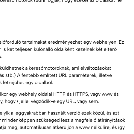
keresőmotorok tudni fogják, hogy ezeket az oldalakat ne
előforduló tartalmakat eredményezhet egy webhelyen. Ez
 két teljesen különálló oldalként kezelnek két eltérő
k.
 küldhetnek a keresőmotoroknak, ami elváltozásokat
 stb.) A fentebb említett URL paraméterek, illetve
 létrejöhet egy oldalból.
amikor egy webhely oldalai HTTP és HTTPS, vagy www és
, hogy / jellel végződik-e egy URL, vagy sem.
lyik a leggyakrabban használt verzió ezek közül, és azt
or mindenképpen szükséged lesz a megfelelő átirányítások
gatja meg, automatikusan átkerüljön a www nélkülire, és így