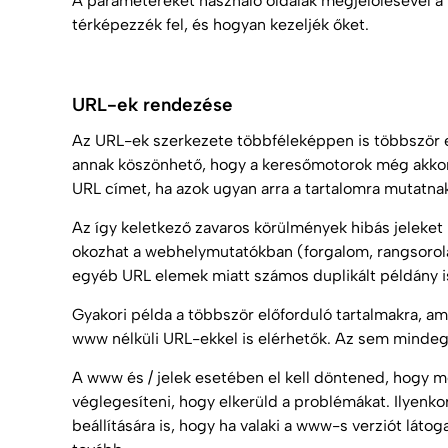
A paramétereket használó oldalak megjelölésével a 
térképezzék fel, és hogyan kezeljék őket.
URL-ek rendezése
Az URL-ek szerkezete többféleképpen is többször 
annak köszönhető, hogy a keresőmotorok még akkor is
URL címet, ha azok ugyan arra a tartalomra mutatna
Az így keletkező zavaros körülmények hibás jeleket
okozhat a webhelymutatókban (forgalom, rangsorolás
egyéb URL elemek miatt számos duplikált példány is
Gyakori példa a többször előforduló tartalmakra, 
www nélküli URL-ekkel is elérhetők. Az sem mindegy
A www és / jelek esetében el kell döntened, hogy me
véglegesíteni, hogy elkerüld a problémákat. Ilyenk
beállítására is, hogy ha valaki a www-s verziót láto