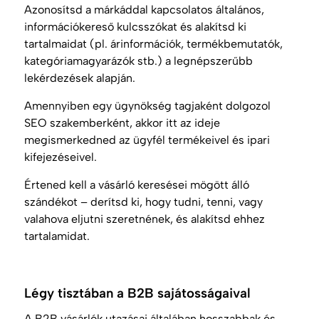
Azonosítsd a márkáddal kapcsolatos általános,
információkereső kulcsszókat és alakítsd ki
tartalmaidat (pl. árinformációk, termékbemutatók,
kategóriamagyarázók stb.) a legnépszerűbb
lekérdezések alapján.
Amennyiben egy ügynökség tagjaként dolgozol
SEO szakemberként, akkor itt az ideje
megismerkedned az ügyfél termékeivel és ipari
kifejezéseivel.
Értened kell a vásárló keresései mögött álló
szándékot – derítsd ki, hogy tudni, tenni, vagy
valahova eljutni szeretnének, és alakítsd ehhez
tartalamidat.
Légy tisztában a B2B sajátosságaival
A B2B vásárlók utazásai általában hosszabbak és