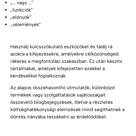
„… vagy …”
„funkciók”
„előnyök”
„vélemények”
Használj kulcsszókutató eszközöket és találj rá
azokra a kifejezésekre, amelyekre célközönséged
rákeres a megfontolási szakaszban. Ez után készíts
tartalmakat, amelyek kifejezetten ezekkel a
kérdésekkel foglalkoznak.
Az alapos összehasonlító útmutatók, különböző
termékek vagy szolgáltatások sajátosságait
összevető blogbejegyzések, illetve a részletes
költséghatékonysági elemzések mind segíthetnek a
döntés irányába tessékelni az érdeklődőket.