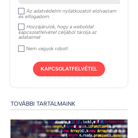
Az
adatvédelmi nyilatkozat
ot elolvastam
és elfogadom.
Hozzájárulok, hogy a weboldal
kapcsolatfelvétel céljából tárolja az
adataimat
Nem vagyok robot!
KAPCSOLATFELVÉTEL
TOVÁBBI TARTALMAINK