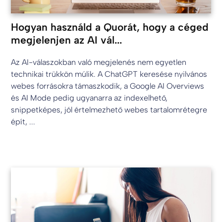
Hogyan használd a Quorát, hogy a céged
megjelenjen az AI vál...
Az AI-válaszokban való megjelenés nem egyetlen
technikai trükkön múlik. A ChatGPT keresése nyilvános
webes forrásokra támaszkodik, a Google AI Overviews
és AI Mode pedig ugyanarra az indexelhető,
snippetképes, jól értelmezhető webes tartalomrétegre
épít, ...