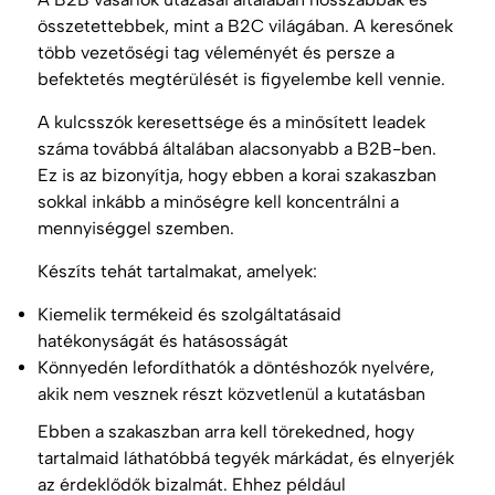
összetettebbek, mint a B2C világában. A keresőnek
több vezetőségi tag véleményét és persze a
befektetés megtérülését is figyelembe kell vennie.
A kulcsszók keresettsége és a minősített leadek
száma továbbá általában alacsonyabb a B2B-ben.
Ez is az bizonyítja, hogy ebben a korai szakaszban
sokkal inkább a minőségre kell koncentrálni a
mennyiséggel szemben.
Készíts tehát tartalmakat, amelyek:
Kiemelik termékeid és szolgáltatásaid
hatékonyságát és hatásosságát
Könnyedén lefordíthatók a döntéshozók nyelvére,
akik nem vesznek részt közvetlenül a kutatásban
Ebben a szakaszban arra kell törekedned, hogy
tartalmaid láthatóbbá tegyék márkádat, és elnyerjék
az érdeklődők bizalmát. Ehhez például