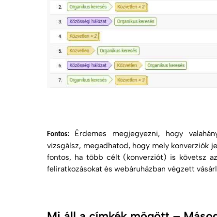
Érdemes megjegyezni, hogy valahánys
Fontos:
vizsgálsz, megadhatod, hogy mely konverziók j
fontos, ha több célt (konverziót) is követsz a
feliratkozásokat és webáruházban végzett vásárl
Mi áll a címkék mögött – Máso