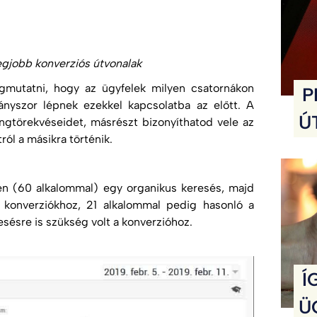
egjobb konverziós útvonalak
gmutatni, hogy az ügyfelek milyen csatornákon
P
hányszor lépnek ezekkel kapcsolatba az előtt. A
Ú
ingtörekvéseidet, másrészt bizonyíthatod vele az
ról a másikra történik.
tben (60 alkalommal) egy organikus keresés, majd
a konverziókhoz, 21 alkalommal pedig hasonló a
esésre is szükség volt a konverzióhoz.
Í
Ü