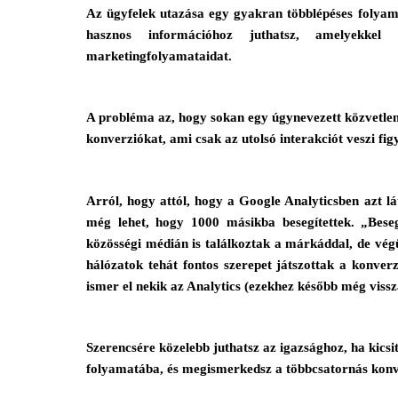
Az ügyfelek utazása egy gyakran többlépéses folyam
hasznos információhoz juthatsz, amelyekkel
marketingfolyamataidat.
A probléma az, hogy sokan egy úgynevezett közvetlen,
konverziókat, ami csak az utolsó interakciót veszi fig
Arról, hogy attól, hogy a Google Analyticsben azt l
még lehet, hogy 1000 másikba besegítettek. „Besegí
közösségi médián is találkoztak a márkáddal, de vég
hálózatok tehát fontos szerepet játszottak a konver
ismer el nekik az Analytics (ezekhez később még vissz
Szerencsére közelebb juthatsz az igazsághoz, ha kic
folyamatába, és megismerkedsz a többcsatornás konve