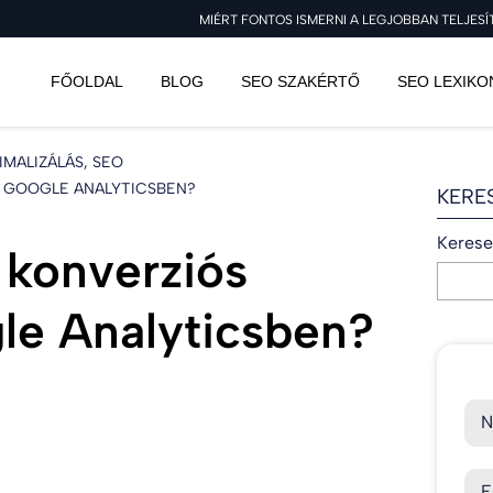
MIÉRT FONTOS ISMERNI A LEGJOBBAN TELJES
FŐOLDAL
BLOG
SEO SZAKÉRTŐ
SEO LEXIKO
MALIZÁLÁS, SEO
A GOOGLE ANALYTICSBEN?
KERE
Kereset
 konverziós
le Analyticsben?
N
E