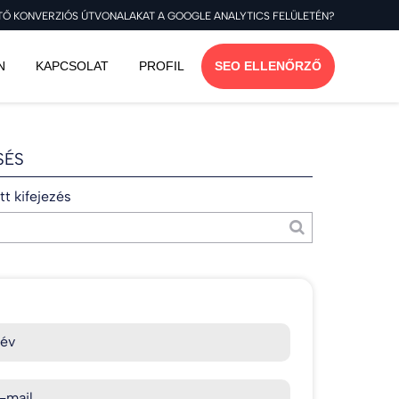
ÍTŐ KONVERZIÓS ÚTVONALAKAT A GOOGLE ANALYTICS FELÜLETÉN?
N
KAPCSOLAT
PROFIL
SEO ELLENŐRZŐ
SÉS
t kifejezés
év
-mail