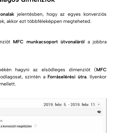
onalak
jelentésben, hogy az egyes konverziós
nek, akkor ezt többféleképpen megteheted.
enziót
MFC munkacsoport útvonaláról
a
jobbra
békén hagyni az elsődleges dimenziót (
MFC
sodlagosat, szintén a
Forráselérési útra
. Ilyenkor
mellett.