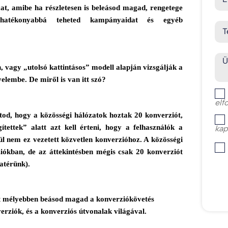
at, amibe ha részletesen is beleásod magad, rengetege
 hatékonyabbá teheted kampányaidat és egyéb
T
Ü
 vagy „utolsó kattintásos” modell alapján vizsgálják a
yelembe. De miről is van itt szó?
elf
átod, hogy a közösségi hálózatok hoztak 20 konverziót,
tettek” alatt azt kell érteni, hogy a felhasználók a
kap
ül nem ez vezetett közvetlen konverzióhoz. A közösségi
ziókban, de az áttekintésben mégis csak 20 konverziót
atérünk).
sit mélyebben beásod magad a konverziókövetés
rziók, és a konverziós útvonalak világával.