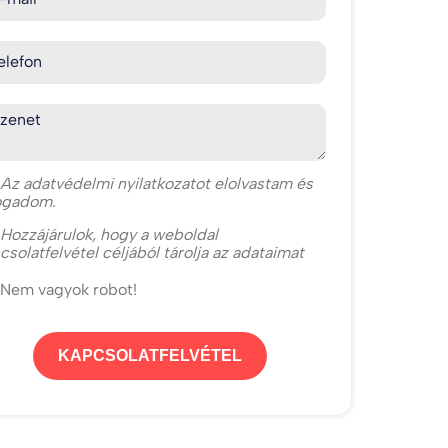
elefon
zenet
Az
adatvédelmi nyilatkozat
ot elolvastam és
ogadom.
Hozzájárulok, hogy a weboldal
csolatfelvétel céljából tárolja az adataimat
Nem vagyok robot!
KAPCSOLATFELVÉTEL