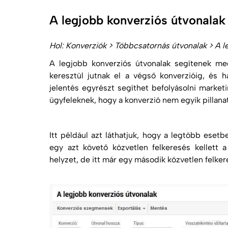
A legjobb konverziós útvonalak
Hol: Konverziók > Többcsatornás útvonalak > A l
A legjobb konverziós útvonalak segítenek me
keresztül jutnak el a végső konverzióig, és 
jelentés egyrészt segíthet befolyásolni market
ügyfeleknek, hogy a
konverzió
nem egyik pillanat
Itt például azt láthatjuk, hogy a legtöbb ese
egy azt követő közvetlen felkeresés kellett 
helyzet, de itt már egy második közvetlen felker