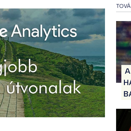
TOVÁ
A
H
B