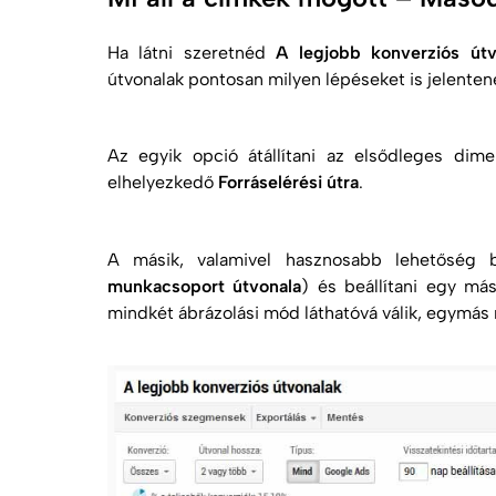
Ha látni szeretnéd
A legjobb konverziós útv
útvonalak pontosan milyen lépéseket is jelente
Az egyik opció átállítani az elsődleges dim
elhelyezkedő
Forráselérési útra
.
A másik, valamivel hasznosabb lehetőség 
munkacsoport útvonala
) és beállítani egy má
mindkét ábrázolási mód láthatóvá válik, egymás 