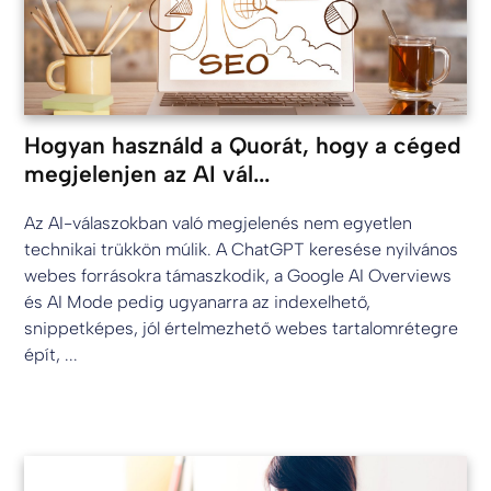
Hogyan használd a Quorát, hogy a céged
megjelenjen az AI vál...
Az AI-válaszokban való megjelenés nem egyetlen
technikai trükkön múlik. A ChatGPT keresése nyilvános
webes forrásokra támaszkodik, a Google AI Overviews
és AI Mode pedig ugyanarra az indexelhető,
snippetképes, jól értelmezhető webes tartalomrétegre
épít, ...