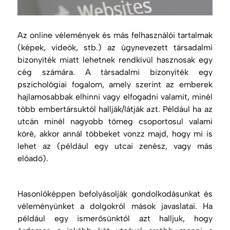
Az online vélemények és más felhasználói tartalmak
(képek, videók, stb.) az úgynevezett társadalmi
bizonyíték miatt lehetnek rendkívül hasznosak egy
cég számára. A társadalmi bizonyíték egy
pszichológiai fogalom, amely szerint az emberek
hajlamosabbak elhinni vagy elfogadni valamit, minél
több embertársuktól hallják/látják azt. Például ha az
utcán minél nagyobb tömeg csoportosul valami
köré, akkor annál többeket vonzz majd, hogy mi is
lehet az (például egy utcai zenész, vagy más
előadó).
Hasonlóképpen befolyásolják gondolkodásunkat és
véleményünket a dolgokról mások javaslatai. Ha
például egy ismerősünktől azt halljuk, hogy