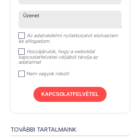
Üzenet
Az
adatvédelmi nyilatkozat
ot elolvastam
és elfogadom.
Hozzájárulok, hogy a weboldal
kapcsolatfelvétel céljából tárolja az
adataimat
Nem vagyok robot!
KAPCSOLATFELVÉTEL
TOVÁBBI TARTALMAINK