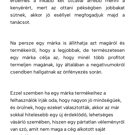
érdemes a inkább két utcával arrébb menni a
kenyérért, mert az ottani pékségben jobbakat
sütnek, akkor jó eséllyel megfogadjuk majd a
tanácsot.
Na persze egy márka is állíthatja azt magáról és
termékeiről, hogy a legjobbak, de természetesen
egy márka célja az, hogy minél több profitot
termeljen magának, így általában a negatívumokról
csendben hallgatnak az önfényezés során.
Ezzel szemben ha egy márka termékeihez a
felhasználók írják oda, hogy nagyon jó minőségűek,
és örülnek, hogy ezeket választották, akkor az már
sokkal hitelesebb egy új érdeklődő, lehetséges
vásárló szemében, hiszen egy pártatlan véleményről
van szó, amit nem maga a cég alkotott saját