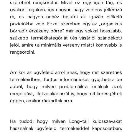
szeretnél rangsorolni. Mivel ez egy igen tág, és
gyakori fogalom, így nagyon nagy verseny jellemző
rá, és nagyon nehéz bejutni az igazán előkelő
pozíciókba vele. Ezzel szemben egy az „organikus
bőrradír érzékeny bőrre” már egy sokkal hosszabb,
szűkebb termékkategóriát (és vásárlói szándékot)
jelöl, amire (a minimális verseny miatt) könnyebb is
rangsorolni.
Amikor az ügyfeleid arról írnak, hogy mit szeretnek
termékeidben, fontos információkat gyűjthetsz be
abból, hogy milyen problémáikra kínálnak azok
megoldást, illetve akár arról is, hogy mit keresgéltek
éppen, amikor ráakadtak arra.
Ha tudod, hogy milyen
Long-tail
kulcsszavakat
használnak ügyfeleid termékeiddel kapcsolatban,