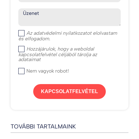
Üzenet
Az
adatvédelmi nyilatkozat
ot elolvastam
és elfogadom.
Hozzájárulok, hogy a weboldal
kapcsolatfelvétel céljából tárolja az
adataimat
Nem vagyok robot!
KAPCSOLATFELVÉTEL
TOVÁBBI TARTALMAINK