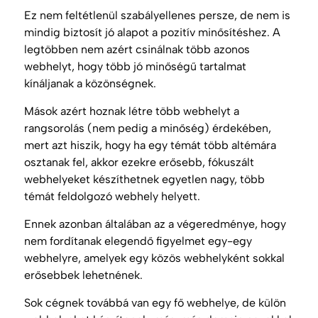
Ez nem feltétlenül szabályellenes persze, de nem is
mindig biztosít jó alapot a pozitív minősítéshez. A
legtöbben nem azért csinálnak több azonos
webhelyt, hogy több jó minőségű tartalmat
kínáljanak a közönségnek.
Mások azért hoznak létre több webhelyt a
rangsorolás
(nem pedig a minőség) érdekében,
mert azt hiszik, hogy ha egy témát több altémára
osztanak fel, akkor ezekre erősebb, fókuszált
webhelyeket készíthetnek egyetlen nagy, több
témát feldolgozó webhely helyett.
Ennek azonban általában az a végeredménye, hogy
nem fordítanak elegendő figyelmet egy-egy
webhelyre, amelyek egy közös webhelyként sokkal
erősebbek lehetnének.
Sok cégnek továbbá van egy fő webhelye, de külön