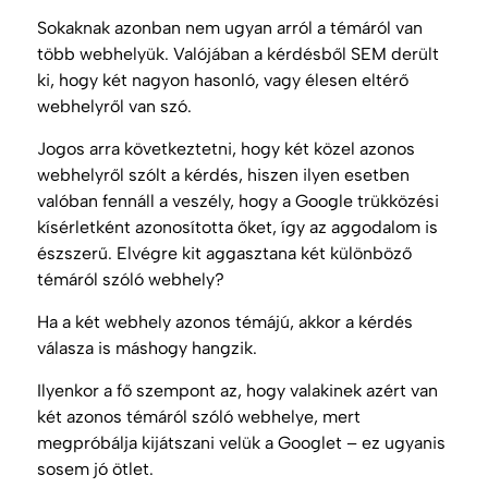
Sokaknak azonban nem ugyan arról a témáról van
több webhelyük. Valójában a kérdésből
SEM
derült
ki, hogy két nagyon hasonló, vagy élesen eltérő
webhelyről van szó.
Jogos arra következtetni, hogy két közel azonos
webhelyről szólt a kérdés, hiszen ilyen esetben
valóban fennáll a veszély, hogy a Google trükközési
kísérletként azonosította őket, így az aggodalom is
észszerű. Elvégre kit aggasztana két különböző
témáról szóló webhely?
Ha a két webhely azonos témájú, akkor a kérdés
válasza is máshogy hangzik.
Ilyenkor a fő szempont az, hogy valakinek azért van
két azonos témáról szóló webhelye, mert
megpróbálja kijátszani velük a Googlet – ez ugyanis
sosem jó ötlet.