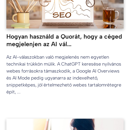
Hogyan használd a Quorát, hogy a céged
megjelenjen az AI vál...
Az AI-válaszokban való megjelenés nem egyetlen
technikai trükkön múlik. A ChatGPT keresése nyilvános
webes forrásokra támaszkodik, a Google AI Overviews
és AI Mode pedig ugyanarra az indexelhető,
snippetképes, jól értelmezhető webes tartalomrétegre
épít, ...