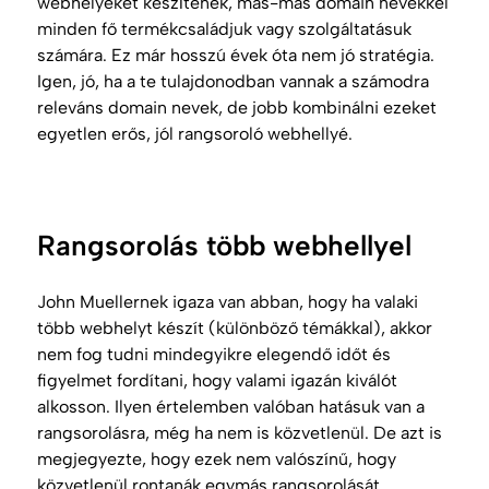
webhelyeket készítenek, más-más
domain
nevekkel
minden fő termékcsaládjuk vagy szolgáltatásuk
számára. Ez már hosszú évek óta nem jó stratégia.
Igen, jó, ha a te tulajdonodban vannak a számodra
releváns
domain
nevek, de jobb kombinálni ezeket
egyetlen erős, jól rangsoroló webhellyé.
Rangsorolás több webhellyel
John Muellernek igaza van abban, hogy ha valaki
több webhelyt készít (különböző témákkal), akkor
nem fog tudni mindegyikre elegendő időt és
figyelmet fordítani, hogy valami igazán kiválót
alkosson. Ilyen értelemben valóban hatásuk van a
rangsorolásra, még ha nem is közvetlenül. De azt is
megjegyezte, hogy ezek nem valószínű, hogy
közvetlenül rontanák egymás rangsorolását.