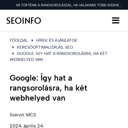
MI TÖRTÉNIK A RANGSOROLÁSSAL, HA VALAKINEK TÖBB WEBHELYE IS VAN?
FŐOLDAL
HÍREK ÉS AJÁNLATOK
KERESŐOPTIMALIZÁLÁS, SEO
GOOGLE: ÍGY HAT A RANGSOROLÁSRA, HA KÉT
WEBHELYED VAN
Google: Így hat a
rangsorolásra, ha két
webhelyed van
Szerző:
MCS
2024. április 24.