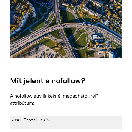
Mit jelent a nofollow?
A nofollow egy linkeknél megadható „rel”
attribútum:
<rel=”nofollow”>