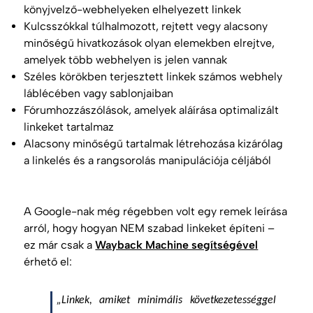
könyjvelző-webhelyeken elhelyezett linkek
Kulcsszókkal túlhalmozott, rejtett vegy alacsony
minőségű hivatkozások olyan elemekben elrejtve,
amelyek több webhelyen is jelen vannak
Széles körökben terjesztett linkek számos webhely
láblécében vagy sablonjaiban
Fórumhozzászólások, amelyek aláírása optimalizált
linkeket tartalmaz
Alacsony minőségű tartalmak létrehozása kizárólag
a linkelés és a
rangsorolás
manipulációja céljából
A Google-nak még régebben volt egy remek leírása
arról, hogy hogyan NEM szabad linkeket építeni –
ez már csak a
Wayback Machine segítségével
érhető el:
„Linkek, amiket minimális következetességgel