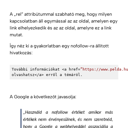
A „rel” attribútummal szabható meg, hogy milyen
kapcsolatban áll egymással az az oldal, amelyen egy
link elhelyezkedik és az az oldal, amelyre ez a link
mutat.
Így néz ki a gyakorlatban egy nofollow-ra állított
hivatkozás:
További információkat 
<
a
href
=
”https://www.pelda.h
olvashatsz
</
a
>
 erről a témáról.
A Google a következőt javasolja:
„Használd a nofollow értéket amikor más
értékek nem érvényesülnek, és nem szeretnéd,
hogy a Google a webhelyeddel asszociálja a