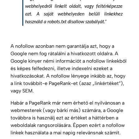
webhelyedről linkelt oldalt, vagy feltérképezze
azt. A saját webhelyeden belüli linkekhez
használd a robots.txt disallow szabályát.”
A nofollow azonban nem garantálja azt, hogy a
Google nem fog rátalálni a hivatkozott oldalra. A
Google kinyer némi információt a nofollow linkekből
és képes felfedezni, illetve indexelni ezeket a
hivatkozásokat. A nofollow lényege inkább az, hogy
a link továbbít-e PageRank-et (azaz „linkértéket”),
vagy
SEM
.
Habár a
PageRank
már nem érhető el nyilvánosan a
webmesterek (vagy bárki más) számára, a Google
továbbra is használj ezt az értéket a háttérben a
weboldalak rangsorolására. Éppen ezért a nofollow
linkek használata a mai napig relevánsnak számít.