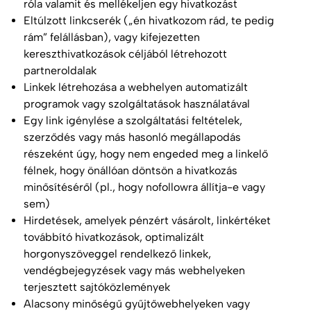
róla valamit és mellékeljen egy hivatkozást
Eltúlzott linkcserék („én hivatkozom rád, te pedig
rám” felállásban), vagy kifejezetten
kereszthivatkozások céljából létrehozott
partneroldalak
Linkek létrehozása a webhelyen automatizált
programok vagy szolgáltatások használatával
Egy link igénylése a szolgáltatási feltételek,
szerződés vagy más hasonló megállapodás
részeként úgy, hogy nem engeded meg a linkelő
félnek, hogy önállóan döntsön a hivatkozás
minősítéséről (pl., hogy nofollowra állítja-e vagy
sem)
Hirdetések, amelyek pénzért vásárolt, linkértéket
továbbító hivatkozások, optimalizált
horgonyszöveggel rendelkező linkek,
vendégbejegyzések vagy más webhelyeken
terjesztett sajtóközlemények
Alacsony minőségű gyűjtőwebhelyeken vagy