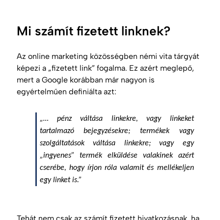
Mi számít fizetett linknek?
Az
online marketing
közösségben némi vita tárgyát
képezi a „fizetett link” fogalma. Ez azért meglepő,
mert a Google korábban már nagyon is
egyértelműen definiálta azt:
„… pénz váltása linkekre, vagy linkeket
tartalmazó bejegyzésekre; termékek vagy
szolgáltatások váltása linkekre; vagy egy
„ingyenes” termék elküldése valakinek azért
cserébe, hogy írjon róla valamit és mellékeljen
egy linket is.”
Tehát nem csak az számít fizetett hivatkozásnak, ha