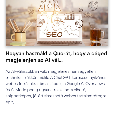
Hogyan használd a Quorát, hogy a céged
megjelenjen az AI vál...
Az AI-válaszokban való megjelenés nem egyetlen
technikai trükkön múlik. A ChatGPT keresése nyilvános
webes forrásokra támaszkodik, a Google AI Overviews
és AI Mode pedig ugyanarra az indexelhető,
snippetképes, jól értelmezhető webes tartalomrétegre
épít, ...