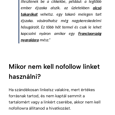
illesztenek be a cikkekbe, például: a legtöbb
ember éjszaka alszik. az üzletekben
olcsó
takarókat
vehetsz. egy takaró melegen tart
éjszaka. vásárolhatsz még nagykereskedelmi
hősugárzót. Ez több hőt termel és csak le lehet
kapcsolni nyáron amikor egy
Franciaország
nyaralásra
mész.”
Mikor nem kell nofollow linket
használni?
Ha szándékosan linkelsz valakire, mert értékes
forrásnak tartod, és nem kaptál semmit a
tartalomért vagy a linkért cserébe, akkor nem kell
nofollowra állítanod a hivatkozást.