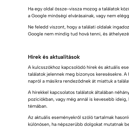
Ha egy oldal össze-vissza mozog a találatok kö
a Google minőségi elvárásainak, vagy nem eléggé
Ne feledd viszont, hogy a találati oldalak ingado
Google nem mindig tud hová tenni, és áthelyezés
Hírek és aktualitások
A kulcsszókhoz kapcsolódó hírek és aktuális es
találatok jelennek meg bizonyos keresésekre. A h
napról a másikra rendeződnek át miattuk a találat
A hírekkel kapcsolatos találatok általában néhá
pozíciókban, vagy még annál is kevesebb ideig, 
témában.
Az aktuális eseményekről szóló tartalmak hason
különösen, ha népszerűbb dolgokat mutatnak be