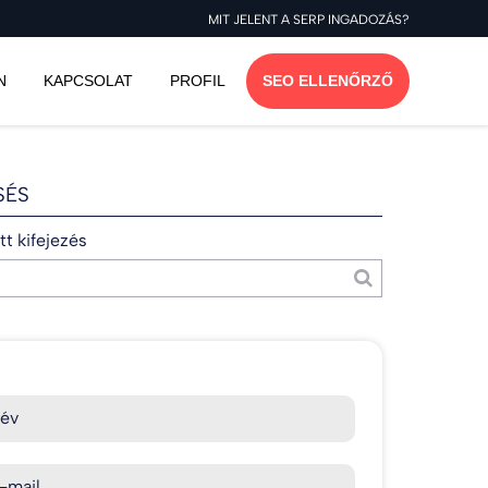
MIT JELENT A SERP INGADOZÁS?
N
KAPCSOLAT
PROFIL
SEO ELLENŐRZŐ
SÉS
t kifejezés
év
-mail