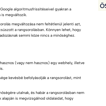
Ö
Google algoritmusfrissítéseivel gyakran a
 is megváltozik.
orolás
megváltozása nem feltétlenül jelenti azt,
 csúszott a rangsorolásban. Könnyen lehet, hogy
ingadozásnak semmi köze nincs a minőséghez.
 hasznos (vagy nem hasznos) egy webhely, illetve
is.
ége kevésbé befolyásolják a rangsorolást, mint
őségére utalnak, és habár a rangsorolásban nem
alapján is megvizsgálnod oldalaidat, hogy