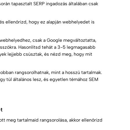
k során tapasztalt SERP ingadozás általában csak
 és ellenőrizd, hogy ez alapján webhelyedet is
e webhelyedhez, csak a Google megváltoztatta,
lcsszókra. Hasonlítsd tehát a 3-5 legmagasabb
yek lejjebb csúsztak, és nézd meg, hogy mit
jobban rangsorolhatnak, mint a hosszú tartalmak.
gy túl általános lesz, és egyetlen témához
SEM
t
ott meg tartalmaid rangsorolása, akkor ellenőrizd