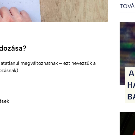
TOVÁ
gadozása?
thatatlanul megváltozhatnak – ezt nevezzük a
ozásnak).
A
H
B
tések