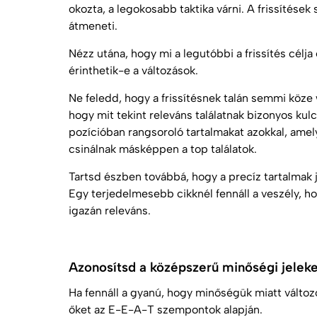
okozta, a legokosabb taktika várni. A frissítése
átmeneti.
Nézz utána, hogy mi a legutóbbi a frissítés célja
érinthetik-e a változások.
Ne feledd, hogy a frissítésnek talán semmi köz
hogy mit tekint releváns találatnak bizonyos ku
pozícióban rangsoroló tartalmakat azokkal, amel
csinálnak másképpen a top találatok.
Tartsd észben továbbá, hogy a precíz tartalmak 
Egy terjedelmesebb cikknél fennáll a veszély, ho
igazán releváns.
Azonosítsd a középszerű minőségi jeleke
Ha fennáll a gyanú, hogy minőségük miatt változ
őket az
E-E-A-T
szempontok alapján.