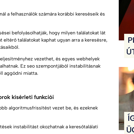
nál a felhasználók számára korábbi kereséseik és
sései befolyásolhatják, hogy milyen találatokat lát
P
t eltérő találatokat kaphat ugyan arra a keresésre,
kásaikból.
Ú
teljesítményhez vezethet, és egyes webhelyek
talhatnak. Ez
seo
szempontjából instabilitásnak
ll aggódni miatta.
rok kísérleti funkciói
b algoritmusfrissítést vezet be, és ezeknek
Í
tések instabilitást okozhatnak a keresőtalálati
Ü