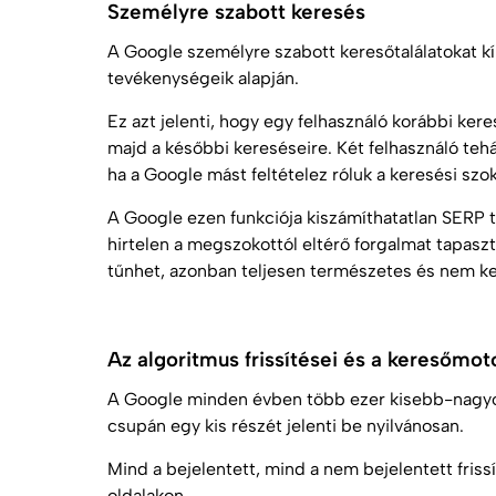
Személyre szabott keresés
A Google személyre szabott keresőtalálatokat kí
tevékenységeik alapján.
Ez azt jelenti, hogy egy felhasználó korábbi kere
majd a későbbi kereséseire. Két felhasználó tehá
ha a Google mást feltételez róluk a keresési szo
A Google ezen funkciója kiszámíthatatlan SERP 
hirtelen a megszokottól eltérő forgalmat tapasz
tűnhet, azonban teljesen természetes és nem ke
Az algoritmus frissítései és a keresőmoto
A Google minden évben több ezer kisebb-nagyob
csupán egy kis részét jelenti be nyilvánosan.
Mind a bejelentett, mind a nem bejelentett frissí
oldalakon.