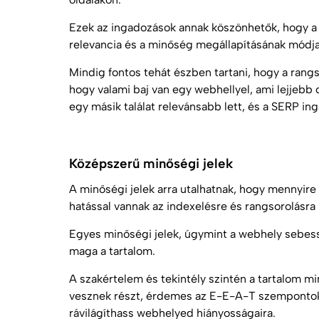
Ezek az ingadozások annak köszönhetők, hogy a 
relevancia és a minőség megállapításának módja
Mindig fontos tehát észben tartani, hogy a
rangs
hogy valami baj van egy webhellyel, ami lejjebb
egy másik találat relevánsabb lett, és a SERP 
Középszerű minőségi jelek
A minőségi jelek arra utalhatnak, hogy mennyire
hatással vannak az indexelésre és rangsorolásra 
Egyes minőségi jelek, úgymint a webhely sebess
maga a
tartalom
.
A szakértelem és tekintély szintén a
tartalom
min
vesznek részt, érdemes az
E-E-A-T
szempontok 
rávilágíthass webhelyed hiányosságaira.