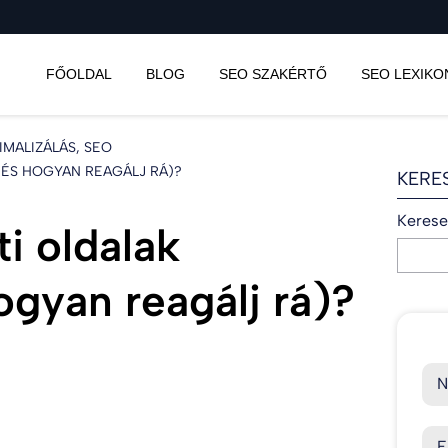
FŐOLDAL
BLOG
SEO SZAKÉRTŐ
SEO LEXIKO
MALIZÁLÁS, SEO
(ÉS HOGYAN REAGÁLJ RÁ)?
KERE
Kereset
ti oldalak
ogyan reagálj rá)?
N
E