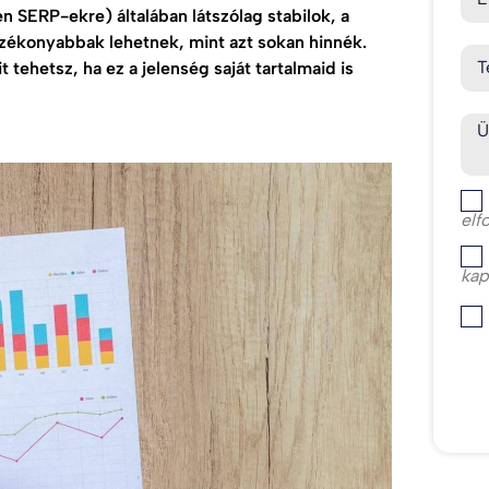
en SERP-ekre) általában látszólag stabilok, a
ozékonyabbak lehetnek, mint azt sokan hinnék.
T
t tehetsz, ha ez a jelenség saját tartalmaid is
Ü
elf
kap