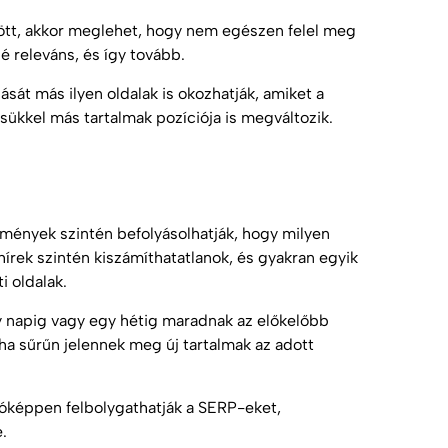
zött, akkor meglehet, hogy nem egészen felel meg
 releváns, és így tovább.
zását más ilyen oldalak is okozhatják, amiket a
ükkel más tartalmak pozíciója is megváltozik.
emények szintén befolyásolhatják, hogy milyen
írek szintén kiszámíthatatlanok, és gyakran egyik
i oldalak.
ny napig vagy egy hétig maradnak az előkelőbb
ha sűrűn jelennek meg új tartalmak az adott
lóképpen felbolygathatják a SERP-eket,
.