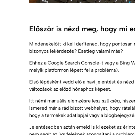
Először is nézd meg, hogy mi e
Mindenekelőtt ki kell derítened, hogy pontosan 
bizonyos lekérdezés? Esetleg valami más?
Ehhez a Google Search Console-t vagy a Bing W
melyik platformon lépett fel a probléma).
Első lépésként vedd elő a havi jelentést és néz
változások az előző hónaphoz képest.
Itt némi manuális elemzésre lesz szükség, hisz
ismered már a rád bízott webhelyet, hogy rátalá
hogy a termékek adatlapjai vagy a blogbejegyzé
Jelentésedben aztán emeld is ki ezeket az érin
nem segít az ügyfeleknek azonosítani a problémá