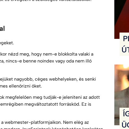
al
P
égeket.
Ú
akkor nézd meg, hogy nem-e blokkolta valaki a
sza, nincs-e benne noindex vagy oda nem illő
fejüket nagyobb, céges webhelyeken, és senki
mes ellenőrizni őket.
k megfelelően meg tudják-e jeleníteni az adott
 nemrégiben megváltoztatott forráskód. Ez is
Í
t a webmester-platformjaikon. Nem elég az
Ü