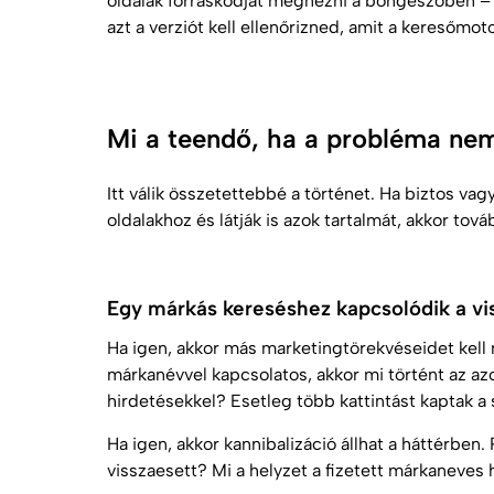
oldalak forráskódját megnézni a böngészőben –
azt a verziót kell ellenőrizned, amit a keresőmoto
Mi a teendő, ha a probléma nem
Itt válik összetettebbé a történet. Ha biztos v
oldalakhoz és látják is azok tartalmát, akkor to
Egy márkás kereséshez kapcsolódik a vi
Ha igen, akkor más marketingtörekvéseidet kell 
márkanévvel kapcsolatos, akkor mi történt az az
hirdetésekkel? Esetleg több kattintást kaptak a
Ha igen, akkor kannibalizáció állhat a háttérben.
visszaesett? Mi a helyzet a fizetett márkaneves 