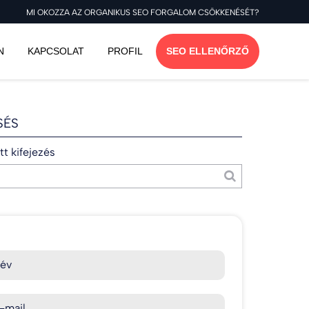
MI OKOZZA AZ ORGANIKUS SEO FORGALOM CSÖKKENÉSÉT?
N
KAPCSOLAT
PROFIL
SEO ELLENŐRZŐ
SÉS
t kifejezés
év
-mail