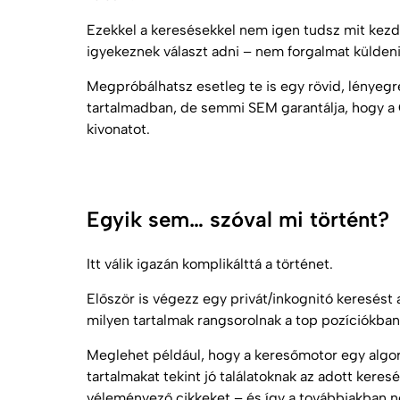
Ezekkel a keresésekkel nem igen tudsz mit kezd
igyekeznek választ adni – nem forgalmat külden
Megpróbálhatsz esetleg te is egy rövid, lényegre
tartalmadban, de semmi
SEM
garantálja, hogy a
kivonatot.
Egyik sem… szóval mi történt?
Itt válik igazán komplikálttá a történet.
Először is végezz egy privát/inkognitó keresés
milyen tartalmak rangsorolnak a top pozíciókban
Meglehet például, hogy a
keresőmotor
egy algor
tartalmakat tekint jó találatoknak az adott kere
véleményező cikkeket – és így a továbbiakban ne