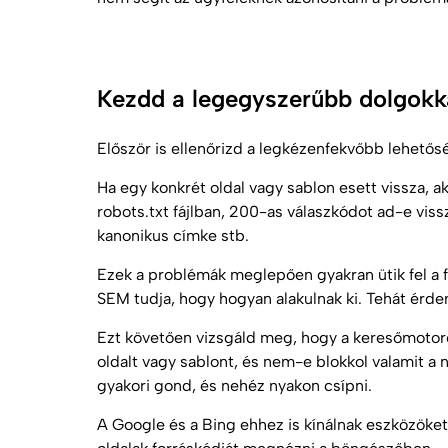
Kezdd a legegyszerűbb dolgokk
Először is ellenőrizd a legkézenfekvőbb lehetős
Ha egy konkrét oldal vagy sablon esett vissza, 
robots.txt fájlban, 200-as válaszkódot ad-e vis
kanonikus címke
stb.
Ezek a problémák meglepően gyakran ütik fel a 
SEM
tudja, hogy hogyan alakulnak ki. Tehát érde
Ezt követően vizsgáld meg, hogy a keresőmotoro
oldalt vagy sablont, és nem-e blokkol valamit a
gyakori gond, és nehéz nyakon csípni.
A Google és a Bing ehhez is kínálnak eszközöke