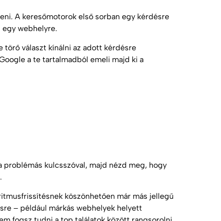
eni. A keresőmotorok első sorban egy kérdésre
i egy webhelyre.
 törő választ kínálni az adott kérdésre
 Google a te tartalmadból emeli majd ki a
t a problémás kulcsszóval, majd nézd meg, hogy
.
itmusfrissítésnek köszönhetően már más jellegű
sésre – például márkás webhelyek helyett
m fogsz tudni a top találatok között rangsorolni.