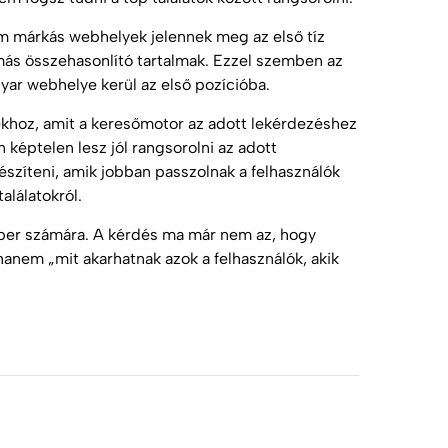
m márkás webhelyek jelennek meg az első tíz
 más összehasonlító tartalmak. Ezzel szemben az
yar webhelye kerül az első pozícióba.
khoz, amit a
keresőmotor
az adott lekérdezéshez
 képtelen lesz jól rangsorolni az adott
észíteni, amik jobban passzolnak a felhasználók
alálatokról.
er számára. A kérdés ma már nem az, hogy
 hanem „mit akarhatnak azok a felhasználók, akik