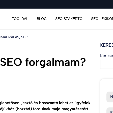
FŐOLDAL
BLOG
SEO SZAKÉRTŐ
SEO LEXIKO
MALIZÁLÁS, SEO
KERE
Kereset
a SEO forgalmam?
N
ehetősen ijesztő és bosszantó lehet az ügyfelek
tőjükhöz (hozzád) fordulnak majd magyarázatért.
E