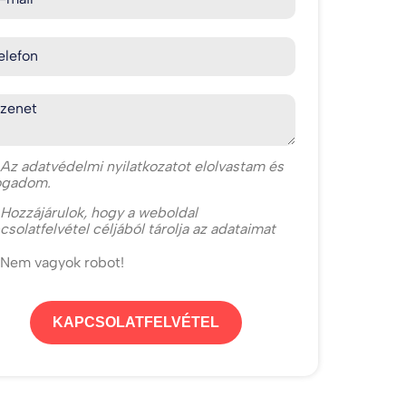
elefon
zenet
Az
adatvédelmi nyilatkozat
ot elolvastam és
ogadom.
Hozzájárulok, hogy a weboldal
csolatfelvétel céljából tárolja az adataimat
Nem vagyok robot!
KAPCSOLATFELVÉTEL