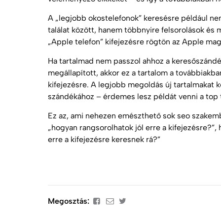
A „legjobb okostelefonok” keresésre például ne
találat között, hanem többnyire felsorolások és
„Apple telefon” kifejezésre rögtön az Apple mag
Ha tartalmad nem passzol ahhoz a keresőszándé
megállapított, akkor ez a
tartalom
a továbbiakban
kifejezésre. A legjobb megoldás új tartalmakat k
szándékához – érdemes lesz példát venni a top t
Ez az, ami nehezen emészthető sok
seo
szakemb
„hogyan rangsorolhatok jól erre a kifejezésre?”,
erre a kifejezésre keresnek rá?”
Megosztás: