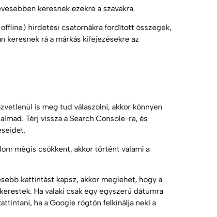
 kevesebben keresnek ezekre a szavakra.
offline) hirdetési csatornákra fordított összegek,
an keresnek rá a márkás kifejezésekre az
zvetlenül is meg tud válaszolni, akkor könnyen
almad. Térj vissza a Search Console-ra, és
éseidet.
lom mégis csökkent, akkor történt valami a
sebb kattintást kapsz, akkor meglehet, hogy a
it kerestek. Ha valaki csak egy egyszerű dátumra
attintani, ha a Google rögtön felkínálja neki a