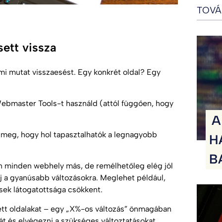
TOVÁ
sett vissza
mi mutat visszaesést. Egy konkrét oldal? Egy
ebmaster Tools-t használd (attól függően, hogy
A
d meg, hogy hol tapasztalhatók a legnagyobb
H
B
en minden webhely más, de remélhetőleg elég jól
lj a gyanúsabb változásokra. Meglehet például,
sek látogatottsága csökkent.
tett oldalakat – egy „X%-os változás” önmagában
t és elvégezni a szükséges változtatásokat.