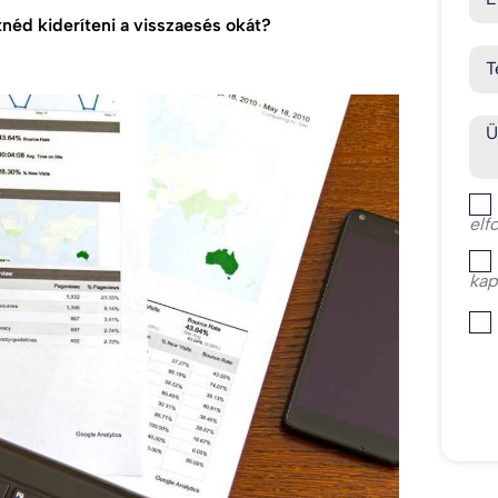
tnéd kideríteni a visszaesés okát?
T
Ü
elf
kap