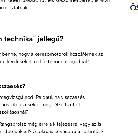
 a modern JavaScriptnek köszönhetően konkrétan
Ö
rok is látnak.
 technikai jellegű?
agy benne, hogy a keresőmotorok hozzáférnek az
vábbi kérdéseket kell feltenned magadnak:
sszaesés?
megvizsgálnod. Például, ha visszaesés
onos kifejezéseket megcélzó fizetett
 szokásosnál?
 Rangsorolsz még erre a kifejezésre, vagy az is
hirdetésekkel? Azokra is kevesebb a kattintás?